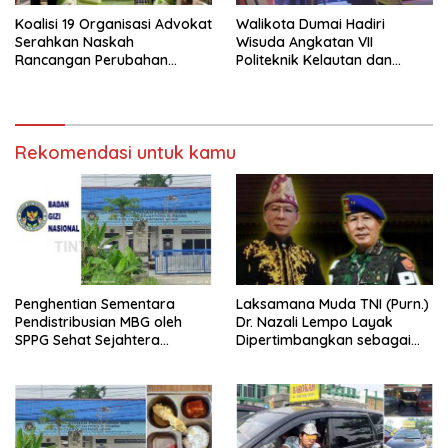
Koalisi 19 Organisasi Advokat
Walikota Dumai Hadiri
Serahkan Naskah
Wisuda Angkatan VII
Rancangan Perubahan
Politeknik Kelautan dan
Undang-Undang Advokat
Perikanan Dumai
kepada Kementerian Hukum
RI
Rekomendasi untuk kamu
Penghentian Sementara
Laksamana Muda TNI (Purn.)
Pendistribusian MBG oleh
Dr. Nazali Lempo Layak
SPPG Sehat Sejahtera
Dipertimbangkan sebagai
Bersama Pasca-Insiden
Jaksa Agung: Tegas,
Dugaan Keracunan di Dumai
Berintegritas, dan Tidak
Berkompromi terhadap
Penegakan Hukum