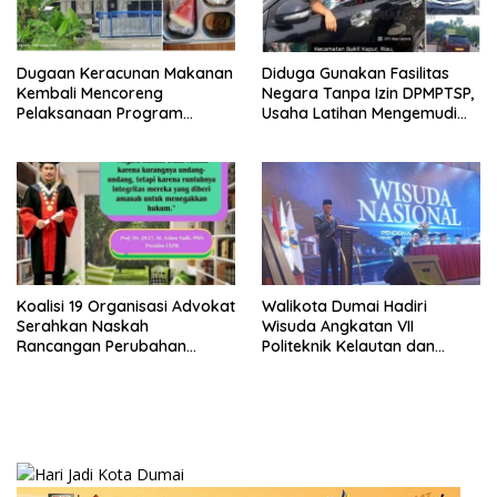
Dugaan Keracunan Makanan
Diduga Gunakan Fasilitas
Kembali Mencoreng
Negara Tanpa Izin DPMPTSP,
Pelaksanaan Program
Usaha Latihan Mengemudi
Makan Bergizi Gratis (MBG)
‘Barokah’ Disorot, Instruktur
di SPPG Sehat Sejahtera
Sempat Intimidasi Wartawan
Bersama Kota Dumai
Koalisi 19 Organisasi Advokat
Walikota Dumai Hadiri
Serahkan Naskah
Wisuda Angkatan VII
Rancangan Perubahan
Politeknik Kelautan dan
Undang-Undang Advokat
Perikanan Dumai
kepada Kementerian Hukum
RI