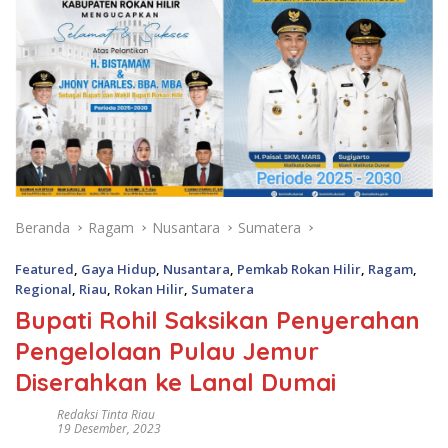
Beranda
Ragam
Nusantara
Sumatera
Featured
,
Gaya Hidup
,
Nusantara
,
Pemkab Rokan Hilir
,
Ragam
,
Regional
,
Riau
,
Rokan Hilir
,
Sumatera
Bupati Rohil Saksikan Penyerahan
Pengelolaan Pulau Jemur
Diserahkan ke Lanal Dumai
Redaksi Tinta Riau
19 Desember, 2023