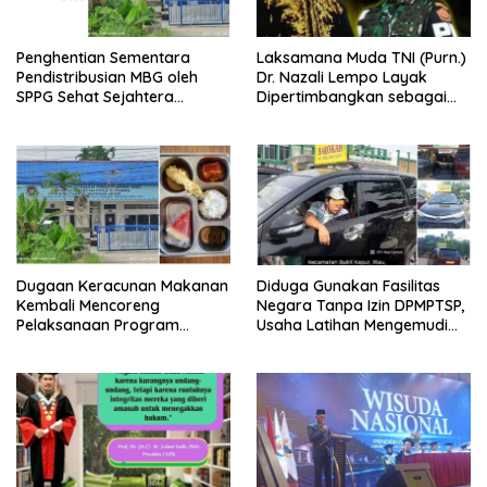
Penghentian Sementara
Laksamana Muda TNI (Purn.)
Pendistribusian MBG oleh
Dr. Nazali Lempo Layak
SPPG Sehat Sejahtera
Dipertimbangkan sebagai
Bersama Pasca-Insiden
Jaksa Agung: Tegas,
Dugaan Keracunan di Dumai
Berintegritas, dan Tidak
Berkompromi terhadap
Penegakan Hukum
Dugaan Keracunan Makanan
Diduga Gunakan Fasilitas
Kembali Mencoreng
Negara Tanpa Izin DPMPTSP,
Pelaksanaan Program
Usaha Latihan Mengemudi
Makan Bergizi Gratis (MBG)
‘Barokah’ Disorot, Instruktur
di SPPG Sehat Sejahtera
Sempat Intimidasi Wartawan
Bersama Kota Dumai