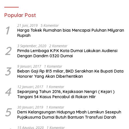
Popular Post
1
21 Juni, 2019
5 Komentar
Harga Tokek Rumahan bias Mencapai Puluhan Milyaran
Rupiah
2
3 September, 2020
2 Komentar
Pimda Lembaga K.P.K Kota Dumai Lakukan Audiensi
Dengan Dandim 0320 Dumai
3
9 Januari, 2017
1 Komentar
Beban Gaji Rp 813 miliar, BKD Serakhan Ke Bupati Data
Honorer Yang Akan Diberhentikan
4
12 Januari, 2017
1 Komentar
Sepanjang Tahun 2016, Kejaksaan Nengri ( Kejari )
Tangani 54 Kasus Pencabul di Rokan Hilir
5
30 Januari, 2019
1 Komentar
Demi Kelangsungan Hidupnya Mbah Lamikun Sesepuh
Pujakusuma Dumai Butuh Bantuan Transfusi Darah
15 Agustus, 2020
1 Komentar