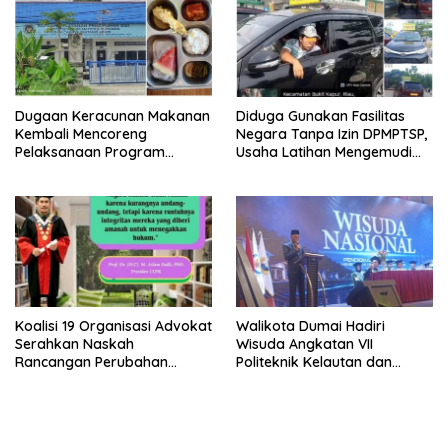
Penegakan Hukum
Dugaan Keracunan Makanan
Diduga Gunakan Fasilitas
Kembali Mencoreng
Negara Tanpa Izin DPMPTSP,
Pelaksanaan Program
Usaha Latihan Mengemudi
Makan Bergizi Gratis (MBG)
‘Barokah’ Disorot, Instruktur
di SPPG Sehat Sejahtera
Sempat Intimidasi Wartawan
Bersama Kota Dumai
Koalisi 19 Organisasi Advokat
Walikota Dumai Hadiri
Serahkan Naskah
Wisuda Angkatan VII
Rancangan Perubahan
Politeknik Kelautan dan
Undang-Undang Advokat
Perikanan Dumai
kepada Kementerian Hukum
RI