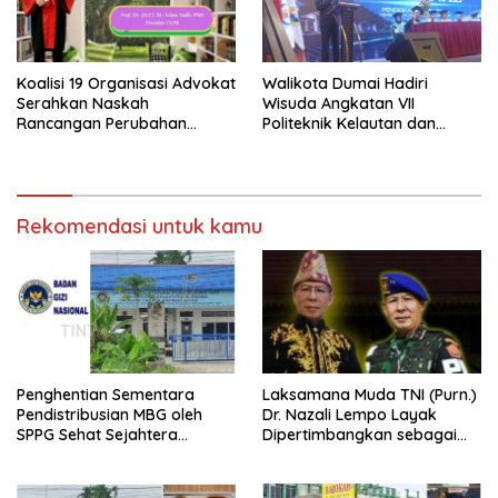
Koalisi 19 Organisasi Advokat
Walikota Dumai Hadiri
Serahkan Naskah
Wisuda Angkatan VII
Rancangan Perubahan
Politeknik Kelautan dan
Undang-Undang Advokat
Perikanan Dumai
kepada Kementerian Hukum
RI
Rekomendasi untuk kamu
Penghentian Sementara
Laksamana Muda TNI (Purn.)
Pendistribusian MBG oleh
Dr. Nazali Lempo Layak
SPPG Sehat Sejahtera
Dipertimbangkan sebagai
Bersama Pasca-Insiden
Jaksa Agung: Tegas,
Dugaan Keracunan di Dumai
Berintegritas, dan Tidak
Berkompromi terhadap