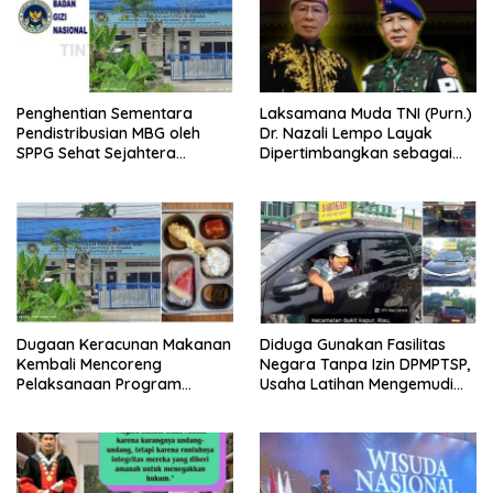
Penghentian Sementara
Laksamana Muda TNI (Purn.)
Pendistribusian MBG oleh
Dr. Nazali Lempo Layak
SPPG Sehat Sejahtera
Dipertimbangkan sebagai
Bersama Pasca-Insiden
Jaksa Agung: Tegas,
Dugaan Keracunan di Dumai
Berintegritas, dan Tidak
Berkompromi terhadap
Penegakan Hukum
Dugaan Keracunan Makanan
Diduga Gunakan Fasilitas
Kembali Mencoreng
Negara Tanpa Izin DPMPTSP,
Pelaksanaan Program
Usaha Latihan Mengemudi
Makan Bergizi Gratis (MBG)
‘Barokah’ Disorot, Instruktur
di SPPG Sehat Sejahtera
Sempat Intimidasi Wartawan
Bersama Kota Dumai