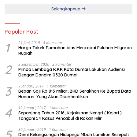
Selengkapnya
Popular Post
1
21 Juni, 2019
5 Komentar
Harga Tokek Rumahan bias Mencapai Puluhan Milyaran
Rupiah
2
3 September, 2020
2 Komentar
Pimda Lembaga K.P.K Kota Dumai Lakukan Audiensi
Dengan Dandim 0320 Dumai
3
9 Januari, 2017
1 Komentar
Beban Gaji Rp 813 miliar, BKD Serakhan Ke Bupati Data
Honorer Yang Akan Diberhentikan
4
12 Januari, 2017
1 Komentar
Sepanjang Tahun 2016, Kejaksaan Nengri ( Kejari )
Tangani 54 Kasus Pencabul di Rokan Hilir
5
30 Januari, 2019
1 Komentar
Demi Kelangsungan Hidupnya Mbah Lamikun Sesepuh