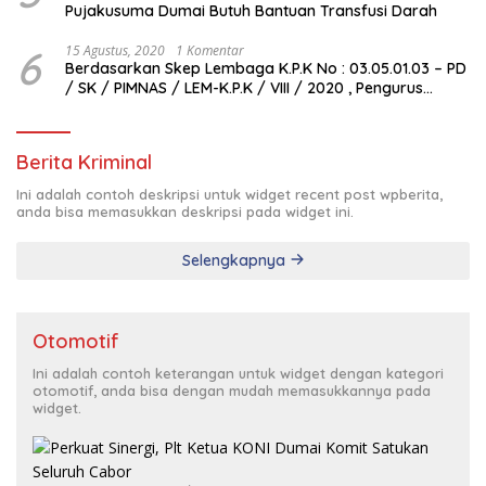
Pujakusuma Dumai Butuh Bantuan Transfusi Darah
6
15 Agustus, 2020
1 Komentar
Berdasarkan Skep Lembaga K.P.K No : 03.05.01.03 – PD
/ SK / PIMNAS / LEM-K.P.K / VIII / 2020 , Pengurus
Pimda Lembaga K.P.K Dumai Terbentuk
Berita Kriminal
Ini adalah contoh deskripsi untuk widget recent post wpberita,
anda bisa memasukkan deskripsi pada widget ini.
Selengkapnya
Otomotif
Ini adalah contoh keterangan untuk widget dengan kategori
otomotif, anda bisa dengan mudah memasukkannya pada
widget.