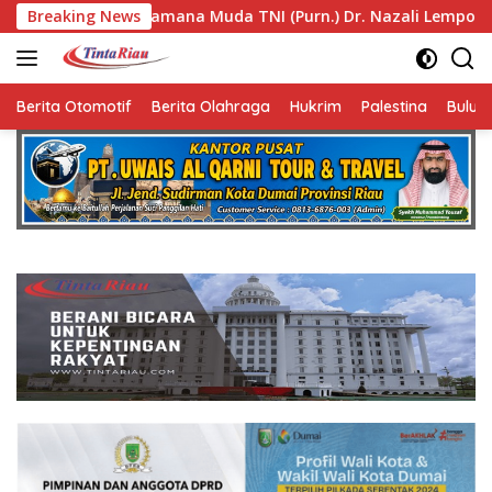
Langsung
ana Muda TNI (Purn.) Dr. Nazali Lempo Layak Dipertimbangkan
Breaking News
ke
konten
Berita Otomotif
Berita Olahraga
Hukrim
Palestina
Bulut