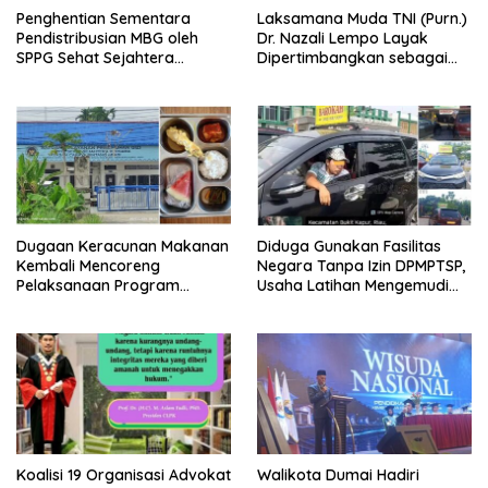
Penghentian Sementara
Laksamana Muda TNI (Purn.)
Pendistribusian MBG oleh
Dr. Nazali Lempo Layak
SPPG Sehat Sejahtera
Dipertimbangkan sebagai
Bersama Pasca-Insiden
Jaksa Agung: Tegas,
Dugaan Keracunan di Dumai
Berintegritas, dan Tidak
Berkompromi terhadap
Penegakan Hukum
Dugaan Keracunan Makanan
Diduga Gunakan Fasilitas
Kembali Mencoreng
Negara Tanpa Izin DPMPTSP,
Pelaksanaan Program
Usaha Latihan Mengemudi
Makan Bergizi Gratis (MBG)
‘Barokah’ Disorot, Instruktur
di SPPG Sehat Sejahtera
Sempat Intimidasi Wartawan
Bersama Kota Dumai
Koalisi 19 Organisasi Advokat
Walikota Dumai Hadiri