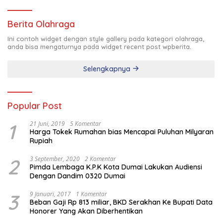
Berita Olahraga
Ini contoh widget dengan style gallery pada kategori olahraga,
anda bisa mengaturnya pada widget recent post wpberita.
Selengkapnya
Popular Post
1
21 Juni, 2019
5 Komentar
Harga Tokek Rumahan bias Mencapai Puluhan Milyaran
Rupiah
2
3 September, 2020
2 Komentar
Pimda Lembaga K.P.K Kota Dumai Lakukan Audiensi
Dengan Dandim 0320 Dumai
3
9 Januari, 2017
1 Komentar
Beban Gaji Rp 813 miliar, BKD Serakhan Ke Bupati Data
Honorer Yang Akan Diberhentikan