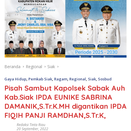
Beranda
Regional
Siak
Gaya Hidup
,
Pemkab Siak
,
Ragam
,
Regional
,
Siak
,
Sosbud
Pisah Sambut Kapolsek Sabak Auh
Kab.Siak IPDA EUNIKE SABRINA
DAMANIK,S.Tr.K.MH digantikan IPDA
FIQIH PANJI RAMDHAN,S.Tr.K,
Redaksi Tinta Riau
20 September, 2022