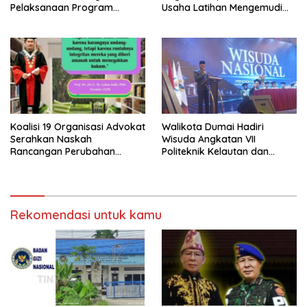
Pelaksanaan Program
Usaha Latihan Mengemudi
Makan Bergizi Gratis (MBG)
‘Barokah’ Disorot, Instruktur
di SPPG Sehat Sejahtera
Sempat Intimidasi Wartawan
Bersama Kota Dumai
Koalisi 19 Organisasi Advokat
Walikota Dumai Hadiri
Serahkan Naskah
Wisuda Angkatan VII
Rancangan Perubahan
Politeknik Kelautan dan
Undang-Undang Advokat
Perikanan Dumai
kepada Kementerian Hukum
RI
Rekomendasi untuk kamu