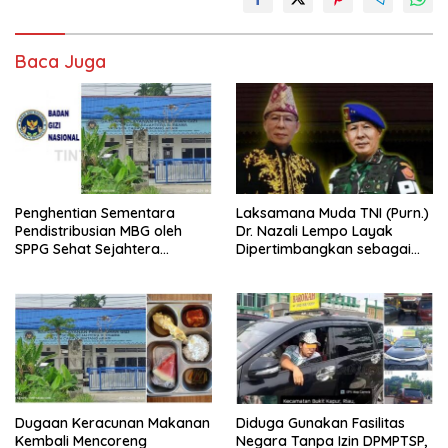
Baca Juga
Penghentian Sementara
Laksamana Muda TNI (Purn.)
Pendistribusian MBG oleh
Dr. Nazali Lempo Layak
SPPG Sehat Sejahtera
Dipertimbangkan sebagai
Bersama Pasca-Insiden
Jaksa Agung: Tegas,
Dugaan Keracunan di Dumai
Berintegritas, dan Tidak
Berkompromi terhadap
Penegakan Hukum
Dugaan Keracunan Makanan
Diduga Gunakan Fasilitas
Kembali Mencoreng
Negara Tanpa Izin DPMPTSP,