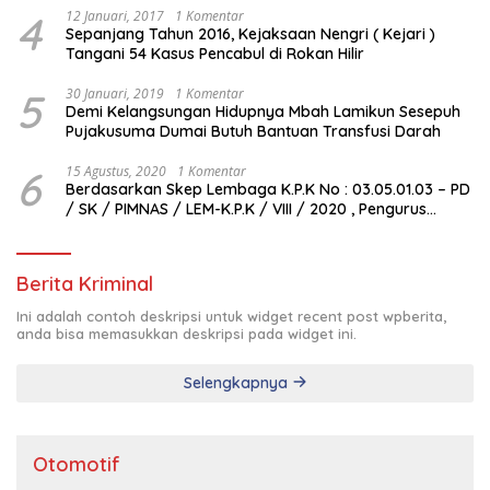
4
12 Januari, 2017
1 Komentar
Sepanjang Tahun 2016, Kejaksaan Nengri ( Kejari )
Tangani 54 Kasus Pencabul di Rokan Hilir
5
30 Januari, 2019
1 Komentar
Demi Kelangsungan Hidupnya Mbah Lamikun Sesepuh
Pujakusuma Dumai Butuh Bantuan Transfusi Darah
6
15 Agustus, 2020
1 Komentar
Berdasarkan Skep Lembaga K.P.K No : 03.05.01.03 – PD
/ SK / PIMNAS / LEM-K.P.K / VIII / 2020 , Pengurus
Pimda Lembaga K.P.K Dumai Terbentuk
Berita Kriminal
Ini adalah contoh deskripsi untuk widget recent post wpberita,
anda bisa memasukkan deskripsi pada widget ini.
Selengkapnya
Otomotif