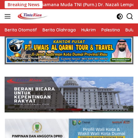
Langsung
ana Muda TNI (Purn.) Dr. Nazali Lempo Layak Dipertimbangkan
Breaking News
ke
konten
Berita Otomotif
Berita Olahraga
Hukrim
Palestina
Bulut