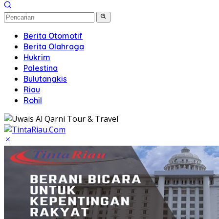
Berita Otomotif
Berita Olahraga
Hukrim
Palestina
Bulutangkis
Riau
Rohil