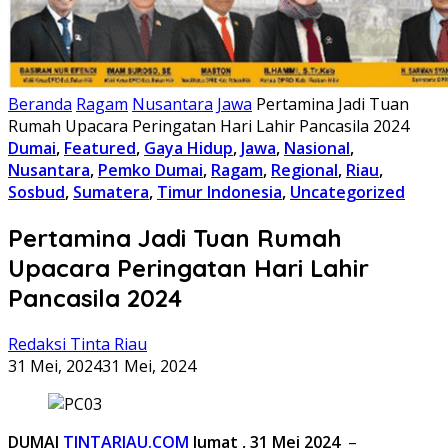
Beranda
Ragam
Nusantara
Jawa
Pertamina Jadi Tuan
Rumah Upacara Peringatan Hari Lahir Pancasila 2024
Dumai
,
Featured
,
Gaya Hidup
,
Jawa
,
Nasional
,
Nusantara
,
Pemko Dumai
,
Ragam
,
Regional
,
Riau
,
Sosbud
,
Sumatera
,
Timur Indonesia
,
Uncategorized
Pertamina Jadi Tuan Rumah
Upacara Peringatan Hari Lahir
Pancasila 2024
Redaksi Tinta Riau
31 Mei, 2024
31 Mei, 2024
DUMAI
TINTARIAU.COM
Jumat , 31 Mei 2024
–