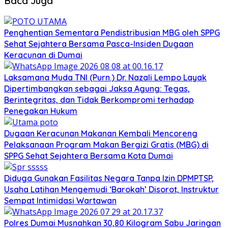
Baca Juga
Penghentian Sementara Pendistribusian MBG oleh SPPG
Sehat Sejahtera Bersama Pasca-Insiden Dugaan
Keracunan di Dumai
Laksamana Muda TNI (Purn.) Dr. Nazali Lempo Layak
Dipertimbangkan sebagai Jaksa Agung: Tegas,
Berintegritas, dan Tidak Berkompromi terhadap
Penegakan Hukum
Dugaan Keracunan Makanan Kembali Mencoreng
Pelaksanaan Program Makan Bergizi Gratis (MBG) di
SPPG Sehat Sejahtera Bersama Kota Dumai
Diduga Gunakan Fasilitas Negara Tanpa Izin DPMPTSP,
Usaha Latihan Mengemudi ‘Barokah’ Disorot, Instruktur
Sempat Intimidasi Wartawan
Polres Dumai Musnahkan 30,80 Kilogram Sabu Jaringan