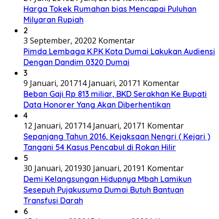
Harga Tokek Rumahan bias Mencapai Puluhan
Milyaran Rupiah
2
3 September, 2020
2 Komentar
Pimda Lembaga K.P.K Kota Dumai Lakukan Audiensi
Dengan Dandim 0320 Dumai
3
9 Januari, 2017
14 Januari, 2017
1 Komentar
Beban Gaji Rp 813 miliar, BKD Serakhan Ke Bupati
Data Honorer Yang Akan Diberhentikan
4
12 Januari, 2017
14 Januari, 2017
1 Komentar
Sepanjang Tahun 2016, Kejaksaan Nengri ( Kejari )
Tangani 54 Kasus Pencabul di Rokan Hilir
5
30 Januari, 2019
30 Januari, 2019
1 Komentar
Demi Kelangsungan Hidupnya Mbah Lamikun
Sesepuh Pujakusuma Dumai Butuh Bantuan
Transfusi Darah
6