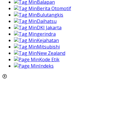
Balapan
Berita Otomotif
Bulutangkis
Daihatsu
DKI Jakarta
gerindra
Kejahatan
Mitsubishi
New Zealand
Kode Etik
Indeks