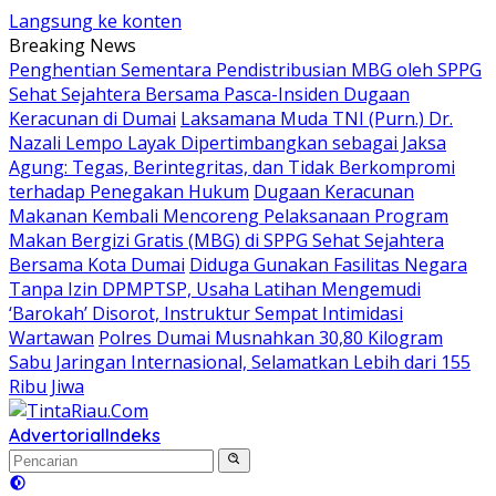
Langsung ke konten
Breaking News
Penghentian Sementara Pendistribusian MBG oleh SPPG
Sehat Sejahtera Bersama Pasca-Insiden Dugaan
Keracunan di Dumai
Laksamana Muda TNI (Purn.) Dr.
Nazali Lempo Layak Dipertimbangkan sebagai Jaksa
Agung: Tegas, Berintegritas, dan Tidak Berkompromi
terhadap Penegakan Hukum
Dugaan Keracunan
Makanan Kembali Mencoreng Pelaksanaan Program
Makan Bergizi Gratis (MBG) di SPPG Sehat Sejahtera
Bersama Kota Dumai
Diduga Gunakan Fasilitas Negara
Tanpa Izin DPMPTSP, Usaha Latihan Mengemudi
‘Barokah’ Disorot, Instruktur Sempat Intimidasi
Wartawan
Polres Dumai Musnahkan 30,80 Kilogram
Sabu Jaringan Internasional, Selamatkan Lebih dari 155
Ribu Jiwa
Advertorial
Indeks