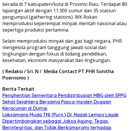
berada di 7 kabupaten/kota di Provinsi Riau. Terdapat 80
lapangan aktif dengan 11.300 sumur dan 35 stasiun
pengumpul (gathering stations). WK Rokan
memproduksi seperempat minyak mentah nasional atau
sepertiga produksi pertamina.
Selain memproduksi minyak dan gas bagi negara, PHR
mengelola program tanggung jawab sosial dan
lingkungan dengan fokus di bidang pendidikan,
kesehatan, ekonomi masyarakat dan lingkungan.
( Redaksi / Sri. N / Media Contact PT.PHR Sonitha
Poernomo )
Berita Terkait
Penghentian Sementara Pendistribusian MBG oleh SPPG
Sehat Sejahtera Bersama Pasca-Insiden Dugaan
Keracunan di Dumai
Laksamana Muda TNI (Purn.) Dr. Nazali Lempo Layak
Dipertimbangkan sebagai Jaksa Agung: Tegas,
Berintegritas, dan Tidak Berkompromi terhadap