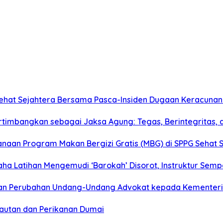
Sehat Sejahtera Bersama Pasca-Insiden Dugaan Keracunan
pertimbangkan sebagai Jaksa Agung: Tegas, Berintegrita
aan Program Makan Bergizi Gratis (MBG) di SPPG Sehat 
aha Latihan Mengemudi ‘Barokah’ Disorot, Instruktur Semp
ngan Perubahan Undang-Undang Advokat kepada Kementer
elautan dan Perikanan Dumai