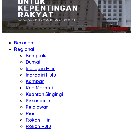
Beranda
Regional
Bengkalis
Dumai
Indragiri Hilir
Indragiri Hulu
Kampar
Kep Meranti
Kuantan Singingi
Pekanbaru
Pelalawan
Riau
Rokan Hilir
Rokan Hulu