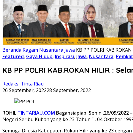
Beranda
Ragam
Nusantara
Jawa
KB PP POLRI KAB.ROKAN HI
Featured
,
Gaya Hidup
,
Inspirasi
,
Jawa
,
Nusantara
,
Pemkab 
KB PP POLRI KAB.ROKAN HILIR : Sela
Redaksi Tinta Riau
26 September, 2022
28 September, 2022
ROHIL
TINTARIAU.COM
Bagansiapiapi Senin ,26/09/2022
–
Negeri Seribu Kubah yang ke 23 Tahun “ , 04 Oktober 1999
Semoga Di usia Kabupaten Rokan Hilir yang ke 23 dengan