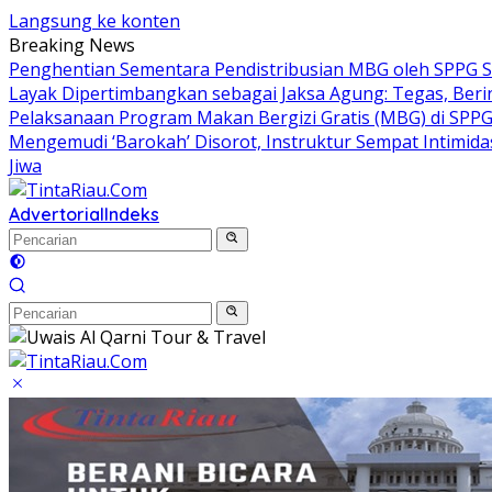
Langsung ke konten
Breaking News
Penghentian Sementara Pendistribusian MBG oleh SPPG S
Layak Dipertimbangkan sebagai Jaksa Agung: Tegas, Ber
Pelaksanaan Program Makan Bergizi Gratis (MBG) di SPP
Mengemudi ‘Barokah’ Disorot, Instruktur Sempat Intimid
Jiwa
Advertorial
Indeks