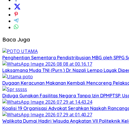
Baca Juga
Penghentian Sementara Pendistribusian MBG oleh SPPG 
Laksamana Muda TNI (Purn.) Dr. Nazali Lempo Layak Di
Dugaan Keracunan Makanan Kembali Mencoreng Pelaksan
Diduga Gunakan Fasilitas Negara Tanpa Izin DPMPTSP, Us
Koalisi 19 Organisasi Advokat Serahkan Naskah Ranca
Walikota Dumai Hadiri Wisuda Angkatan VII Politeknik K