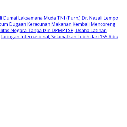
di Dumai
Laksamana Muda TNI (Purn.) Dr. Nazali Lempo
ukum
Dugaan Keracunan Makanan Kembali Mencoreng
litas Negara Tanpa Izin DPMPTSP, Usaha Latihan
aringan Internasional, Selamatkan Lebih dari 155 Ribu