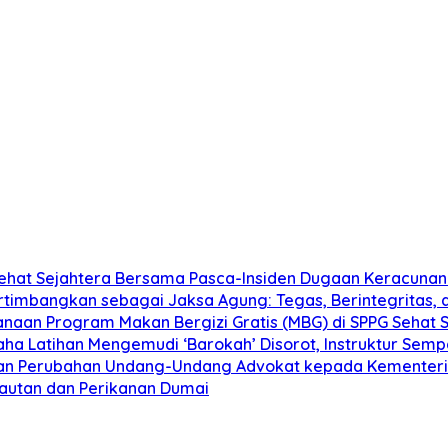
Sehat Sejahtera Bersama Pasca-Insiden Dugaan Keracunan
pertimbangkan sebagai Jaksa Agung: Tegas, Berintegrita
aan Program Makan Bergizi Gratis (MBG) di SPPG Sehat 
aha Latihan Mengemudi ‘Barokah’ Disorot, Instruktur Semp
ngan Perubahan Undang-Undang Advokat kepada Kementer
elautan dan Perikanan Dumai