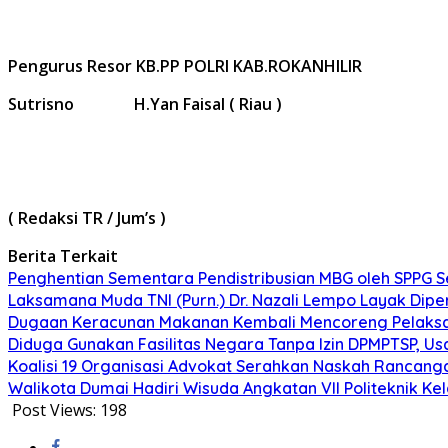
Pengurus Resor KB.PP POLRI KAB.ROKANHILIR
Sutrisno H.Yan Faisal ( Riau )
( Redaksi TR / Jum’s )
Berita Terkait
Penghentian Sementara Pendistribusian MBG oleh SPPG 
Laksamana Muda TNI (Purn.) Dr. Nazali Lempo Layak Di
Dugaan Keracunan Makanan Kembali Mencoreng Pelaksan
Diduga Gunakan Fasilitas Negara Tanpa Izin DPMPTSP, Us
Koalisi 19 Organisasi Advokat Serahkan Naskah Ranca
Walikota Dumai Hadiri Wisuda Angkatan VII Politeknik K
Post Views:
198