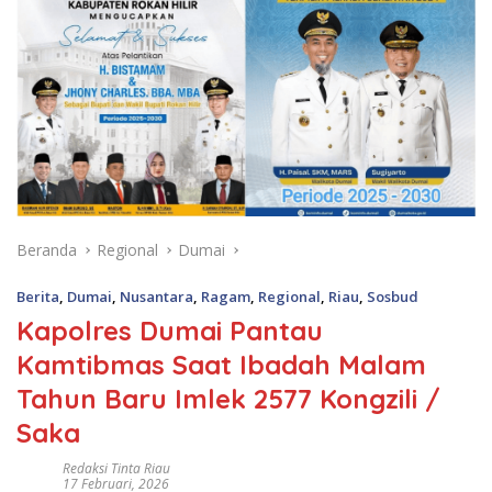
Beranda
Regional
Dumai
Berita
,
Dumai
,
Nusantara
,
Ragam
,
Regional
,
Riau
,
Sosbud
Kapolres Dumai Pantau
Kamtibmas Saat Ibadah Malam
Tahun Baru Imlek 2577 Kongzili /
Saka
Redaksi Tinta Riau
17 Februari, 2026