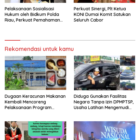
Pelaksanaan Sosialisasi
Perkuat Sinergi, Plt Ketua
Hukum oleh Bidkum Polda
KONI Dumai Komit Satukan
Riau, Perkuat Pemahaman
Seluruh Cabor
Personel Polres Dumai
terhadap KUHP, KUHAP, dan
Perubahan UU Kepolisian
Rekomendasi untuk kamu
Dugaan Keracunan Makanan
Diduga Gunakan Fasilitas
Kembali Mencoreng
Negara Tanpa Izin DPMPTSP,
Pelaksanaan Program
Usaha Latihan Mengemudi
Makan Bergizi Gratis (MBG)
‘Barokah’ Disorot, Instruktur
di SPPG Sehat Sejahtera
Sempat Intimidasi Wartawan
Bersama Kota Dumai