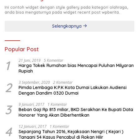
Ini contoh widget dengan style gallery pada kategori olahraga,
anda bisa mengaturnya pada widget recent post wpberita.
Selengkapnya
Popular Post
1
21 Juni, 2019
5 Komentar
Harga Tokek Rumahan bias Mencapai Puluhan Milyaran
Rupiah
2
3 September, 2020
2 Komentar
Pimda Lembaga K.P.K Kota Dumai Lakukan Audiensi
Dengan Dandim 0320 Dumai
3
9 Januari, 2017
1 Komentar
Beban Gaji Rp 813 miliar, BKD Serakhan Ke Bupati Data
Honorer Yang Akan Diberhentikan
4
12 Januari, 2017
1 Komentar
Sepanjang Tahun 2016, Kejaksaan Nengri ( Kejari )
Tangani 54 Kasus Pencabul di Rokan Hilir