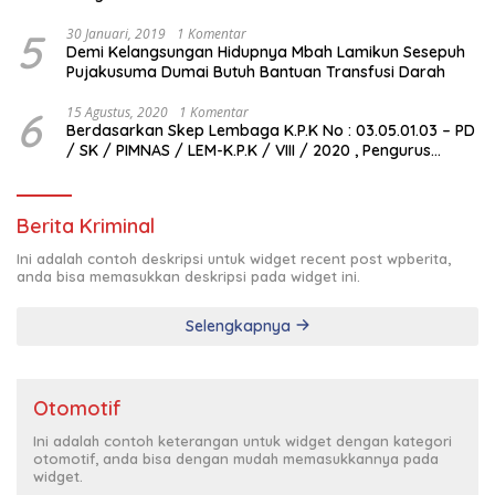
5
30 Januari, 2019
1 Komentar
Demi Kelangsungan Hidupnya Mbah Lamikun Sesepuh
Pujakusuma Dumai Butuh Bantuan Transfusi Darah
6
15 Agustus, 2020
1 Komentar
Berdasarkan Skep Lembaga K.P.K No : 03.05.01.03 – PD
/ SK / PIMNAS / LEM-K.P.K / VIII / 2020 , Pengurus
Pimda Lembaga K.P.K Dumai Terbentuk
Berita Kriminal
Ini adalah contoh deskripsi untuk widget recent post wpberita,
anda bisa memasukkan deskripsi pada widget ini.
Selengkapnya
Otomotif
Ini adalah contoh keterangan untuk widget dengan kategori
otomotif, anda bisa dengan mudah memasukkannya pada
widget.