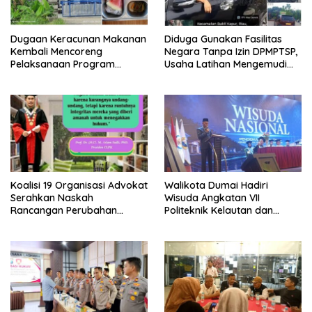
Dugaan Keracunan Makanan
Diduga Gunakan Fasilitas
Kembali Mencoreng
Negara Tanpa Izin DPMPTSP,
Pelaksanaan Program
Usaha Latihan Mengemudi
Makan Bergizi Gratis (MBG)
‘Barokah’ Disorot, Instruktur
di SPPG Sehat Sejahtera
Sempat Intimidasi Wartawan
Bersama Kota Dumai
Koalisi 19 Organisasi Advokat
Walikota Dumai Hadiri
Serahkan Naskah
Wisuda Angkatan VII
Rancangan Perubahan
Politeknik Kelautan dan
Undang-Undang Advokat
Perikanan Dumai
kepada Kementerian Hukum
RI