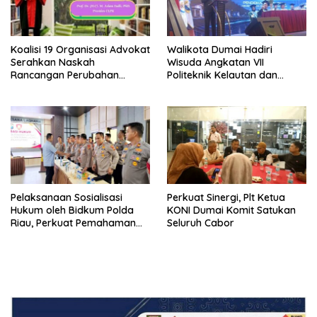
Koalisi 19 Organisasi Advokat
Walikota Dumai Hadiri
Serahkan Naskah
Wisuda Angkatan VII
Rancangan Perubahan
Politeknik Kelautan dan
Undang-Undang Advokat
Perikanan Dumai
kepada Kementerian Hukum
RI
Pelaksanaan Sosialisasi
Perkuat Sinergi, Plt Ketua
Hukum oleh Bidkum Polda
KONI Dumai Komit Satukan
Riau, Perkuat Pemahaman
Seluruh Cabor
Personel Polres Dumai
terhadap KUHP, KUHAP, dan
Perubahan UU Kepolisian