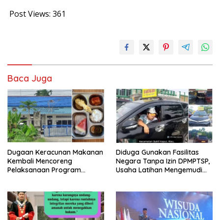
Post Views:
361
Baca Juga
Dugaan Keracunan Makanan
Diduga Gunakan Fasilitas
Kembali Mencoreng
Negara Tanpa Izin DPMPTSP,
Pelaksanaan Program
Usaha Latihan Mengemudi
Makan Bergizi Gratis (MBG)
‘Barokah’ Disorot, Instruktur
di SPPG Seht Sejahtera
Sempat Intimidasi Wartawan
Bersama Kota Dumai