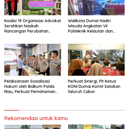
Koalisi 19 Organisasi Advokat
Walikota Dumai Hadiri
Serahkan Naskah
Wisuda Angkatan VII
Rancangan Perubahan
Politeknik Kelautan dan
Undang-Undang Advokat
Perikanan Dumai
kepada Kementerian Hukum
RI
Pelaksanaan Sosialisasi
Perkuat Sinergi, Plt Ketua
Hukum oleh Bidkum Polda
KONI Dumai Komit Satukan
Riau, Perkuat Pemahaman
Seluruh Cabor
Personel Polres Dumai
terhadap KUHP, KUHAP, dan
Perubahan UU Kepolisian
Rekomendasi untuk kamu