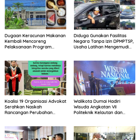
Dugaan Keracunan Makanan
Diduga Gunakan Fasilitas
Kembali Mencoreng
Negara Tanpa Izin DPMPTSP,
Pelaksanaan Program
Usaha Latihan Mengemudi
Makan Bergizi Gratis (MBG)
‘Barokah’ Disorot, Instruktur
di SPPG Seht Sejahtera
Sempat Intimidasi Wartawan
Bersama Kota Dumai
Koalisi 19 Organisasi Advokat
Walikota Dumai Hadiri
Serahkan Naskah
Wisuda Angkatan VII
Rancangan Perubahan
Politeknik Kelautan dan
Undang-Undang Advokat
Perikanan Dumai
kepada Kementerian Hukum
RI