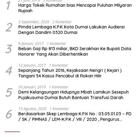
1
21 Juni, 2019
5 Komentar
Harga Tokek Rumahan bias Mencapai Puluhan Milyaran
Rupiah
2
3 September, 2020
2 Komentar
Pimda Lembaga K.P.K Kota Dumai Lakukan Audiensi
Dengan Dandim 0320 Dumai
3
9 Januari, 2017
1 Komentar
Beban Gaji Rp 813 miliar, BKD Serakhan Ke Bupati Data
Honorer Yang Akan Diberhentikan
4
12 Januari, 2017
1 Komentar
Sepanjang Tahun 2016, Kejaksaan Nengri ( Kejari )
Tangani 54 Kasus Pencabul di Rokan Hilir
5
30 Januari, 2019
1 Komentar
Demi Kelangsungan Hidupnya Mbah Lamikun Sesepuh
Pujakusuma Dumai Butuh Bantuan Transfusi Darah
6
15 Agustus, 2020
1 Komentar
Berdasarkan Skep Lembaga K.P.K No : 03.05.01.03 – PD
/ SK / PIMNAS / LEM-K.P.K / VIII / 2020 , Pengurus
Pimda Lembaga K.P.K Dumai Terbentuk