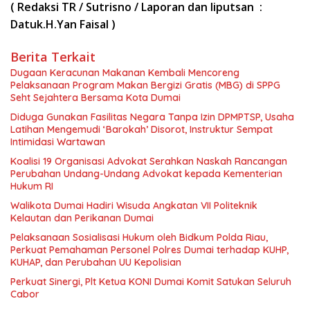
( Redaksi TR / Sutrisno / Laporan dan liputsan :
Datuk.H.Yan Faisal )
Berita Terkait
Dugaan Keracunan Makanan Kembali Mencoreng
Pelaksanaan Program Makan Bergizi Gratis (MBG) di SPPG
Seht Sejahtera Bersama Kota Dumai
Diduga Gunakan Fasilitas Negara Tanpa Izin DPMPTSP, Usaha
Latihan Mengemudi ‘Barokah’ Disorot, Instruktur Sempat
Intimidasi Wartawan
Koalisi 19 Organisasi Advokat Serahkan Naskah Rancangan
Perubahan Undang-Undang Advokat kepada Kementerian
Hukum RI
Walikota Dumai Hadiri Wisuda Angkatan VII Politeknik
Kelautan dan Perikanan Dumai
Pelaksanaan Sosialisasi Hukum oleh Bidkum Polda Riau,
Perkuat Pemahaman Personel Polres Dumai terhadap KUHP,
KUHAP, dan Perubahan UU Kepolisian
Perkuat Sinergi, Plt Ketua KONI Dumai Komit Satukan Seluruh
Cabor