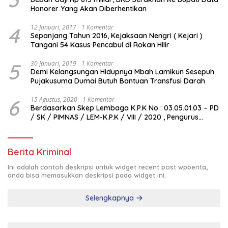
Honorer Yang Akan Diberhentikan
4
12 Januari, 2017
1 Komentar
Sepanjang Tahun 2016, Kejaksaan Nengri ( Kejari )
Tangani 54 Kasus Pencabul di Rokan Hilir
5
30 Januari, 2019
1 Komentar
Demi Kelangsungan Hidupnya Mbah Lamikun Sesepuh
Pujakusuma Dumai Butuh Bantuan Transfusi Darah
6
15 Agustus, 2020
1 Komentar
Berdasarkan Skep Lembaga K.P.K No : 03.05.01.03 – PD
/ SK / PIMNAS / LEM-K.P.K / VIII / 2020 , Pengurus
Pimda Lembaga K.P.K Dumai Terbentuk
Berita Kriminal
Ini adalah contoh deskripsi untuk widget recent post wpberita,
anda bisa memasukkan deskripsi pada widget ini.
Selengkapnya