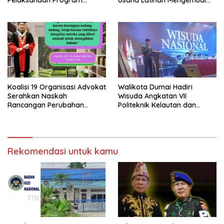
Makan Bergizi Gratis (MBG)
‘Barokah’ Disorot, Instruktur
di SPPG Sehat Sejahtera
Sempat Intimidasi Wartawan
Bersama Kota Dumai
Koalisi 19 Organisasi Advokat
Walikota Dumai Hadiri
Serahkan Naskah
Wisuda Angkatan VII
Rancangan Perubahan
Politeknik Kelautan dan
Undang-Undang Advokat
Perikanan Dumai
kepada Kementerian Hukum
RI
Rekomendasi untuk kamu