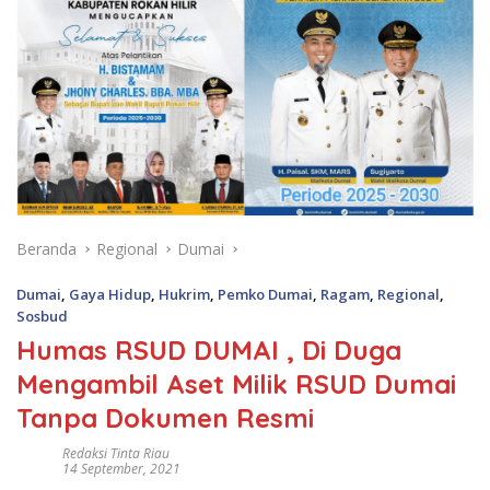
Beranda
Regional
Dumai
Dumai
,
Gaya Hidup
,
Hukrim
,
Pemko Dumai
,
Ragam
,
Regional
,
Sosbud
Humas RSUD DUMAI , Di Duga
Mengambil Aset Milik RSUD Dumai
Tanpa Dokumen Resmi
Redaksi Tinta Riau
14 September, 2021