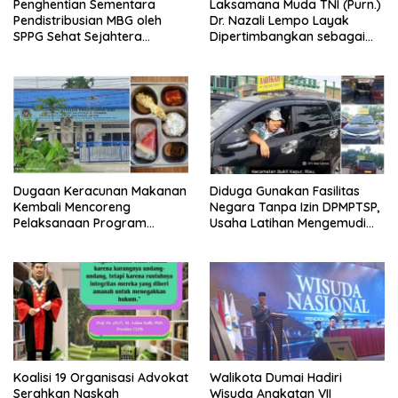
Penghentian Sementara
Laksamana Muda TNI (Purn.)
Pendistribusian MBG oleh
Dr. Nazali Lempo Layak
SPPG Sehat Sejahtera
Dipertimbangkan sebagai
Bersama Pasca-Insiden
Jaksa Agung: Tegas,
Dugaan Keracunan di Dumai
Berintegritas, dan Tidak
Berkompromi terhadap
Penegakan Hukum
Dugaan Keracunan Makanan
Diduga Gunakan Fasilitas
Kembali Mencoreng
Negara Tanpa Izin DPMPTSP,
Pelaksanaan Program
Usaha Latihan Mengemudi
Makan Bergizi Gratis (MBG)
‘Barokah’ Disorot, Instruktur
di SPPG Sehat Sejahtera
Sempat Intimidasi Wartawan
Bersama Kota Dumai
Koalisi 19 Organisasi Advokat
Walikota Dumai Hadiri
Serahkan Naskah
Wisuda Angkatan VII