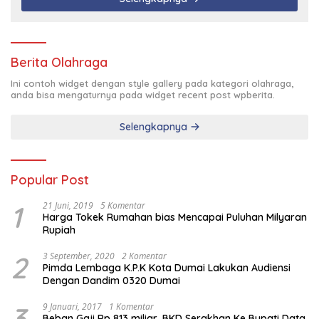
Berita Olahraga
Ini contoh widget dengan style gallery pada kategori olahraga,
anda bisa mengaturnya pada widget recent post wpberita.
Selengkapnya
Popular Post
1
21 Juni, 2019
5 Komentar
Harga Tokek Rumahan bias Mencapai Puluhan Milyaran
Rupiah
2
3 September, 2020
2 Komentar
Pimda Lembaga K.P.K Kota Dumai Lakukan Audiensi
Dengan Dandim 0320 Dumai
3
9 Januari, 2017
1 Komentar
Beban Gaji Rp 813 miliar, BKD Serakhan Ke Bupati Data