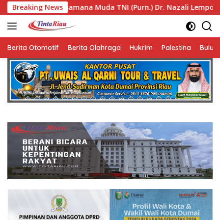
Langsung
Muda TNI (Purn.) Dr. Nazali Lempo Layak Dipertimbangkan seb
Breaking News
ke
konten
Berita Otomotif
Berita Olahraga
Hukrim
Palestina
Bulut