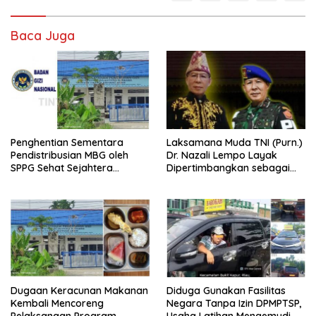
Baca Juga
Penghentian Sementara
Laksamana Muda TNI (Purn.)
Pendistribusian MBG oleh
Dr. Nazali Lempo Layak
SPPG Sehat Sejahtera
Dipertimbangkan sebagai
Bersama Pasca-Insiden
Jaksa Agung: Tegas,
Dugaan Keracunan di Dumai
Berintegritas, dan Tidak
Berkompromi terhadap
Penegakan Hukum
Dugaan Keracunan Makanan
Diduga Gunakan Fasilitas
Kembali Mencoreng
Negara Tanpa Izin DPMPTSP,
Pelaksanaan Program
Usaha Latihan Mengemudi