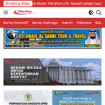
Langsung
TNI (Purn.) Dr. Nazali Lempo Layak Dipertimbangkan sebagai 
Breaking News
ke
konten
Berita Otomotif
Berita Olahraga
Hukrim
Palestina
Bulut