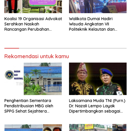
Koalisi 19 Organisasi Advokat
Walikota Dumai Hadiri
Serahkan Naskah
Wisuda Angkatan VII
Rancangan Perubahan
Politeknik Kelautan dan
Undang-Undang Advokat
Perikanan Dumai
kepada Kementerian Hukum
RI
Rekomendasi untuk kamu
Penghentian Sementara
Laksamana Muda TNI (Purn.)
Pendistribusian MBG oleh
Dr. Nazali Lempo Layak
SPPG Sehat Sejahtera
Dipertimbangkan sebagai
Bersama Pasca-Insiden
Jaksa Agung: Tegas,
Dugaan Keracunan di Dumai
Berintegritas, dan Tidak
Berkompromi terhadap