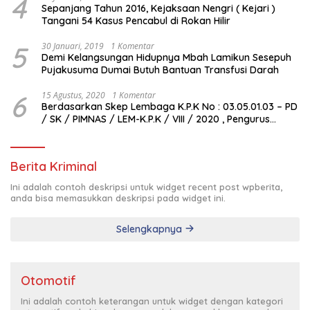
4
Sepanjang Tahun 2016, Kejaksaan Nengri ( Kejari )
Tangani 54 Kasus Pencabul di Rokan Hilir
5
30 Januari, 2019
1 Komentar
Demi Kelangsungan Hidupnya Mbah Lamikun Sesepuh
Pujakusuma Dumai Butuh Bantuan Transfusi Darah
6
15 Agustus, 2020
1 Komentar
Berdasarkan Skep Lembaga K.P.K No : 03.05.01.03 – PD
/ SK / PIMNAS / LEM-K.P.K / VIII / 2020 , Pengurus
Pimda Lembaga K.P.K Dumai Terbentuk
Berita Kriminal
Ini adalah contoh deskripsi untuk widget recent post wpberita,
anda bisa memasukkan deskripsi pada widget ini.
Selengkapnya
Otomotif
Ini adalah contoh keterangan untuk widget dengan kategori