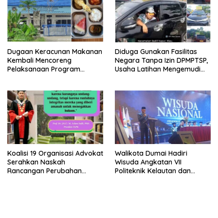
Penegakan Hukum
Dugaan Keracunan Makanan
Diduga Gunakan Fasilitas
Kembali Mencoreng
Negara Tanpa Izin DPMPTSP,
Pelaksanaan Program
Usaha Latihan Mengemudi
Makan Bergizi Gratis (MBG)
‘Barokah’ Disorot, Instruktur
di SPPG Sehat Sejahtera
Sempat Intimidasi Wartawan
Bersama Kota Dumai
Koalisi 19 Organisasi Advokat
Walikota Dumai Hadiri
Serahkan Naskah
Wisuda Angkatan VII
Rancangan Perubahan
Politeknik Kelautan dan
Undang-Undang Advokat
Perikanan Dumai
kepada Kementerian Hukum
RI