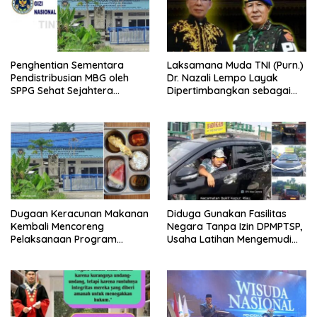
Penghentian Sementara
Laksamana Muda TNI (Purn.)
Pendistribusian MBG oleh
Dr. Nazali Lempo Layak
SPPG Sehat Sejahtera
Dipertimbangkan sebagai
Bersama Pasca-Insiden
Jaksa Agung: Tegas,
Dugaan Keracunan di Dumai
Berintegritas, dan Tidak
Berkompromi terhadap
Penegakan Hukum
Dugaan Keracunan Makanan
Diduga Gunakan Fasilitas
Kembali Mencoreng
Negara Tanpa Izin DPMPTSP,
Pelaksanaan Program
Usaha Latihan Mengemudi
Makan Bergizi Gratis (MBG)
‘Barokah’ Disorot, Instruktur
di SPPG Sehat Sejahtera
Sempat Intimidasi Wartawan
Bersama Kota Dumai