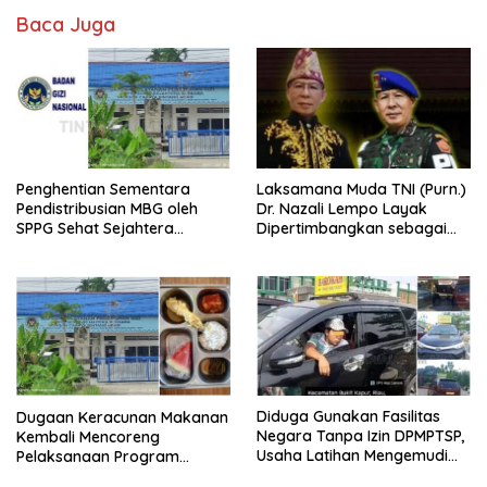
Baca Juga
Penghentian Sementara
Laksamana Muda TNI (Purn.)
Pendistribusian MBG oleh
Dr. Nazali Lempo Layak
SPPG Sehat Sejahtera
Dipertimbangkan sebagai
Bersama Pasca-Insiden
Jaksa Agung: Tegas,
Dugaan Keracunan di Dumai
Berintegritas, dan Tidak
Berkompromi terhadap
Penegakan Hukum
Diduga Gunakan Fasilitas
Dugaan Keracunan Makanan
Negara Tanpa Izin DPMPTSP,
Kembali Mencoreng
Usaha Latihan Mengemudi
Pelaksanaan Program
‘Barokah’ Disorot, Instruktur
Makan Bergizi Gratis (MBG)