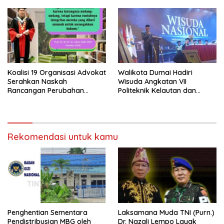
Sempat Intimidasi Wartawan
di SPPG Sehat Sejahtera
Bersama Kota Dumai
Koalisi 19 Organisasi Advokat
Walikota Dumai Hadiri
Serahkan Naskah
Wisuda Angkatan VII
Rancangan Perubahan
Politeknik Kelautan dan
Undang-Undang Advokat
Perikanan Dumai
kepada Kementerian Hukum
RI
Rekomendasi untuk kamu
Penghentian Sementara
Laksamana Muda TNI (Purn.)
Pendistribusian MBG oleh
Dr. Nazali Lempo Layak