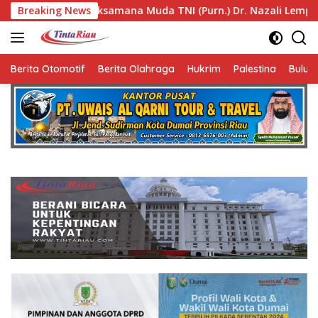
Langsung
ksamana Muda TNI (Purn.) Dr. Nazali Lempo Layak Dipertimban
Breaking News
ke
konten
Berita Otomotif
Berita Olahraga
Hukrim
Palestina
Bulut