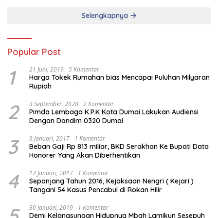
Selengkapnya
Popular Post
1
21 Juni, 2019
5 Komentar
Harga Tokek Rumahan bias Mencapai Puluhan Milyaran
Rupiah
2
3 September, 2020
2 Komentar
Pimda Lembaga K.P.K Kota Dumai Lakukan Audiensi
Dengan Dandim 0320 Dumai
3
9 Januari, 2017
1 Komentar
Beban Gaji Rp 813 miliar, BKD Serakhan Ke Bupati Data
Honorer Yang Akan Diberhentikan
4
12 Januari, 2017
1 Komentar
Sepanjang Tahun 2016, Kejaksaan Nengri ( Kejari )
Tangani 54 Kasus Pencabul di Rokan Hilir
5
30 Januari, 2019
1 Komentar
Demi Kelangsungan Hidupnya Mbah Lamikun Sesepuh