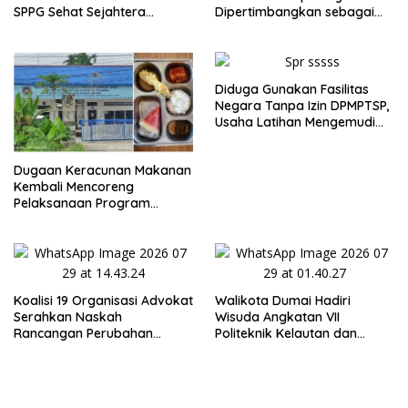
SPPG Sehat Sejahtera
Dipertimbangkan sebagai
Bersama Pasca-Insiden
Jaksa Agung: Tegas,
Dugaan Keracunan di Dumai
Berintegritas, dan Tidak
Berkompromi terhadap
Penegakan Hukum
Diduga Gunakan Fasilitas
Negara Tanpa Izin DPMPTSP,
Usaha Latihan Mengemudi
‘Barokah’ Disorot, Instruktur
Sempat Intimidasi Wartawan
Dugaan Keracunan Makanan
Kembali Mencoreng
Pelaksanaan Program
Makan Bergizi Gratis (MBG)
di SPPG Sehat Sejahtera
Bersama Kota Dumai
Koalisi 19 Organisasi Advokat
Walikota Dumai Hadiri
Serahkan Naskah
Wisuda Angkatan VII
Rancangan Perubahan
Politeknik Kelautan dan
Undang-Undang Advokat
Perikanan Dumai
kepada Kementerian Hukum
RI