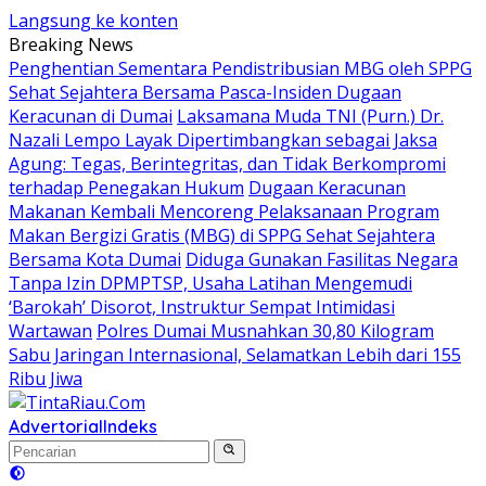
Langsung ke konten
Breaking News
Penghentian Sementara Pendistribusian MBG oleh SPPG
Sehat Sejahtera Bersama Pasca-Insiden Dugaan
Keracunan di Dumai
Laksamana Muda TNI (Purn.) Dr.
Nazali Lempo Layak Dipertimbangkan sebagai Jaksa
Agung: Tegas, Berintegritas, dan Tidak Berkompromi
terhadap Penegakan Hukum
Dugaan Keracunan
Makanan Kembali Mencoreng Pelaksanaan Program
Makan Bergizi Gratis (MBG) di SPPG Sehat Sejahtera
Bersama Kota Dumai
Diduga Gunakan Fasilitas Negara
Tanpa Izin DPMPTSP, Usaha Latihan Mengemudi
‘Barokah’ Disorot, Instruktur Sempat Intimidasi
Wartawan
Polres Dumai Musnahkan 30,80 Kilogram
Sabu Jaringan Internasional, Selamatkan Lebih dari 155
Ribu Jiwa
Advertorial
Indeks