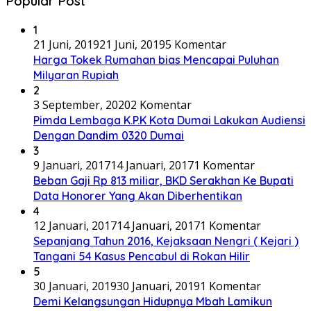
Popular Post
1
21 Juni, 2019
21 Juni, 2019
5 Komentar
Harga Tokek Rumahan bias Mencapai Puluhan
Milyaran Rupiah
2
3 September, 2020
2 Komentar
Pimda Lembaga K.P.K Kota Dumai Lakukan Audiensi
Dengan Dandim 0320 Dumai
3
9 Januari, 2017
14 Januari, 2017
1 Komentar
Beban Gaji Rp 813 miliar, BKD Serakhan Ke Bupati
Data Honorer Yang Akan Diberhentikan
4
12 Januari, 2017
14 Januari, 2017
1 Komentar
Sepanjang Tahun 2016, Kejaksaan Nengri ( Kejari )
Tangani 54 Kasus Pencabul di Rokan Hilir
5
30 Januari, 2019
30 Januari, 2019
1 Komentar
Demi Kelangsungan Hidupnya Mbah Lamikun