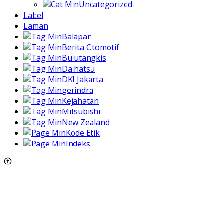
Uncategorized
Label
Laman
Balapan
Berita Otomotif
Bulutangkis
Daihatsu
DKI Jakarta
gerindra
Kejahatan
Mitsubishi
New Zealand
Kode Etik
Indeks