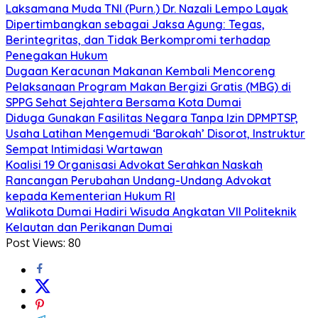
Laksamana Muda TNI (Purn.) Dr. Nazali Lempo Layak
Dipertimbangkan sebagai Jaksa Agung: Tegas,
Berintegritas, dan Tidak Berkompromi terhadap
Penegakan Hukum
Dugaan Keracunan Makanan Kembali Mencoreng
Pelaksanaan Program Makan Bergizi Gratis (MBG) di
SPPG Sehat Sejahtera Bersama Kota Dumai
Diduga Gunakan Fasilitas Negara Tanpa Izin DPMPTSP,
Usaha Latihan Mengemudi ‘Barokah’ Disorot, Instruktur
Sempat Intimidasi Wartawan
Koalisi 19 Organisasi Advokat Serahkan Naskah
Rancangan Perubahan Undang-Undang Advokat
kepada Kementerian Hukum RI
Walikota Dumai Hadiri Wisuda Angkatan VII Politeknik
Kelautan dan Perikanan Dumai
Post Views:
80