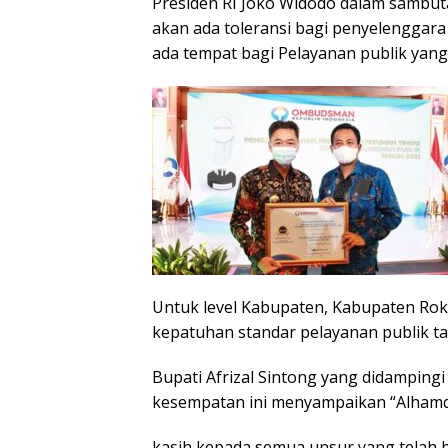
Presiden RI Joko Widodo dalam sambut
akan ada toleransi bagi penyelenggara 
ada tempat bagi Pelayanan publik yang 
Untuk level Kabupaten, Kabupaten Roka
kepatuhan standar pelayanan publik t
Bupati Afrizal Sintong yang didamping
kesempatan ini menyampaikan “Alhamdu
kasih kepada semua unsur yang telah 