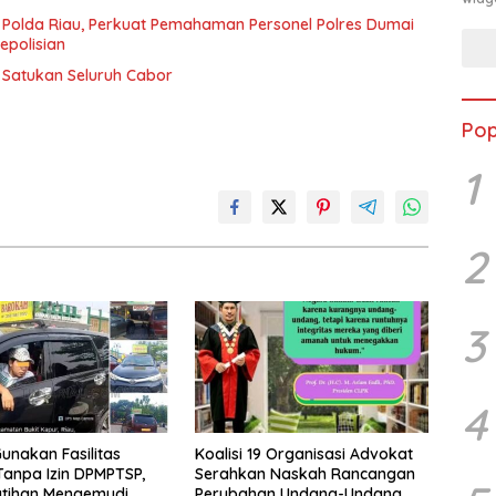
 Polda Riau, Perkuat Pemahaman Personel Polres Dumai
epolisian
t Satukan Seluruh Cabor
Pop
1
2
3
4
unakan Fasilitas
Koalisi 19 Organisasi Advokat
anpa Izin DPMPTSP,
Serahkan Naskah Rancangan
atihan Mengemudi
Perubahan Undang-Undang