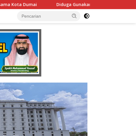
kan Fasilitas Negara Tanpa Izin DPMPTSP, Usaha Latihan Meng