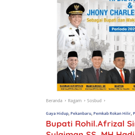
Beranda
Ragam
Sosbud
Gaya Hidup
,
Pekanbaru
,
Pemkab Rokan Hilir
,
Bupati Rohil.Afrizal 
Sulaiman SS, MH Hadi