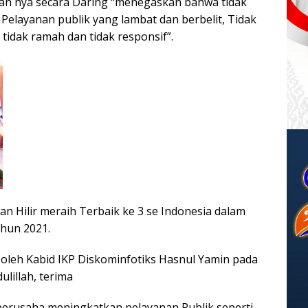
an nya secara Daring “menegaskan bahwa tidak
Pelayanan publik yang lambat dan berbelit, Tidak
tidak ramah dan tidak responsif”.
n Hilir meraih Terbaik ke 3 se Indonesia dalam
ahun 2021.
i oleh Kabid IKP Diskominfotiks Hasnul Yamin pada
lillah, terima
berusaha meningkatkan pelayanan Publik seperti