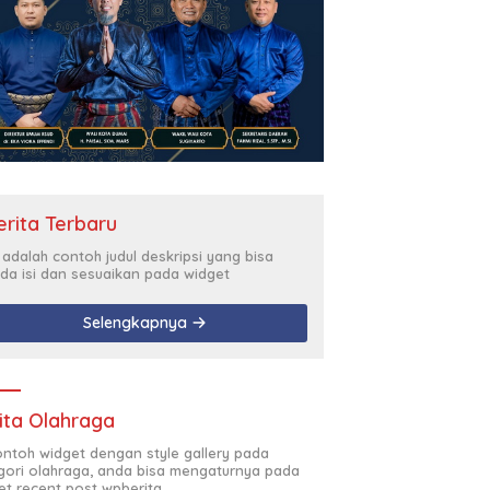
erita Terbaru
i adalah contoh judul deskripsi yang bisa
da isi dan sesuaikan pada widget
Selengkapnya
ita Olahraga
contoh widget dengan style gallery pada
gori olahraga, anda bisa mengaturnya pada
et recent post wpberita.