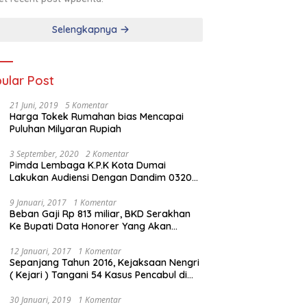
Selengkapnya
ular Post
21 Juni, 2019
5 Komentar
Harga Tokek Rumahan bias Mencapai
Puluhan Milyaran Rupiah
3 September, 2020
2 Komentar
Pimda Lembaga K.P.K Kota Dumai
Lakukan Audiensi Dengan Dandim 0320
Dumai
9 Januari, 2017
1 Komentar
Beban Gaji Rp 813 miliar, BKD Serakhan
Ke Bupati Data Honorer Yang Akan
Diberhentikan
12 Januari, 2017
1 Komentar
Sepanjang Tahun 2016, Kejaksaan Nengri
( Kejari ) Tangani 54 Kasus Pencabul di
Rokan Hilir
30 Januari, 2019
1 Komentar