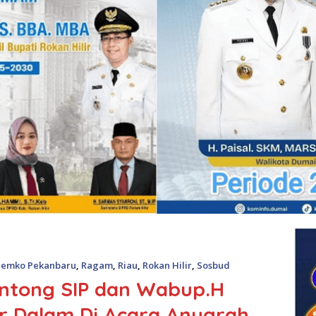
Pemko Pekanbaru
,
Ragam
,
Riau
,
Rokan Hilir
,
Sosbud
Sintong SIP dan Wabup.H
r Dalam Di Acara Anugrah