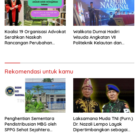
Koalisi 19 Organisasi Advokat
Walikota Dumai Hadiri
Serahkan Naskah
Wisuda Angkatan VII
Rancangan Perubahan
Politeknik Kelautan dan
Undang-Undang Advokat
Perikanan Dumai
kepada Kementerian Hukum
RI
Rekomendasi untuk kamu
Penghentian Sementara
Laksamana Muda TNI (Purn.)
Pendistribusian MBG oleh
Dr. Nazali Lempo Layak
SPPG Sehat Sejahtera
Dipertimbangkan sebagai
Bersama Pasca-Insiden
Jaksa Agung: Tegas,