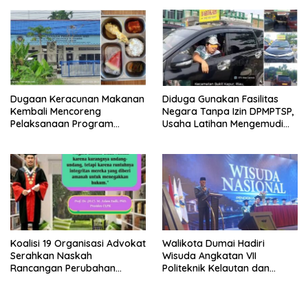
Dugaan Keracunan di Dumai
Berintegritas, dan Tidak
Berkompromi terhadap
Penegakan Hukum
Dugaan Keracunan Makanan
Diduga Gunakan Fasilitas
Kembali Mencoreng
Negara Tanpa Izin DPMPTSP,
Pelaksanaan Program
Usaha Latihan Mengemudi
Makan Bergizi Gratis (MBG)
‘Barokah’ Disorot, Instruktur
di SPPG Sehat Sejahtera
Sempat Intimidasi Wartawan
Bersama Kota Dumai
Koalisi 19 Organisasi Advokat
Walikota Dumai Hadiri
Serahkan Naskah
Wisuda Angkatan VII
Rancangan Perubahan
Politeknik Kelautan dan
Undang-Undang Advokat
Perikanan Dumai
kepada Kementerian Hukum
RI