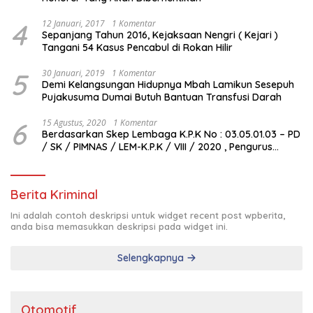
4
12 Januari, 2017
1 Komentar
Sepanjang Tahun 2016, Kejaksaan Nengri ( Kejari )
Tangani 54 Kasus Pencabul di Rokan Hilir
5
30 Januari, 2019
1 Komentar
Demi Kelangsungan Hidupnya Mbah Lamikun Sesepuh
Pujakusuma Dumai Butuh Bantuan Transfusi Darah
6
15 Agustus, 2020
1 Komentar
Berdasarkan Skep Lembaga K.P.K No : 03.05.01.03 – PD
/ SK / PIMNAS / LEM-K.P.K / VIII / 2020 , Pengurus
Pimda Lembaga K.P.K Dumai Terbentuk
Berita Kriminal
Ini adalah contoh deskripsi untuk widget recent post wpberita,
anda bisa memasukkan deskripsi pada widget ini.
Selengkapnya
Otomotif