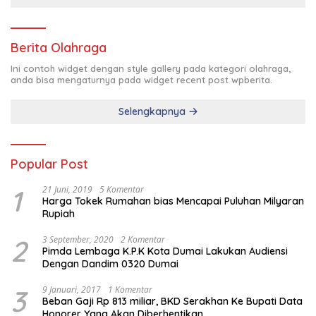
Berita Olahraga
Ini contoh widget dengan style gallery pada kategori olahraga,
anda bisa mengaturnya pada widget recent post wpberita.
Selengkapnya
Popular Post
1
21 Juni, 2019
5 Komentar
Harga Tokek Rumahan bias Mencapai Puluhan Milyaran
Rupiah
2
3 September, 2020
2 Komentar
Pimda Lembaga K.P.K Kota Dumai Lakukan Audiensi
Dengan Dandim 0320 Dumai
3
9 Januari, 2017
1 Komentar
Beban Gaji Rp 813 miliar, BKD Serakhan Ke Bupati Data
Honorer Yang Akan Diberhentikan