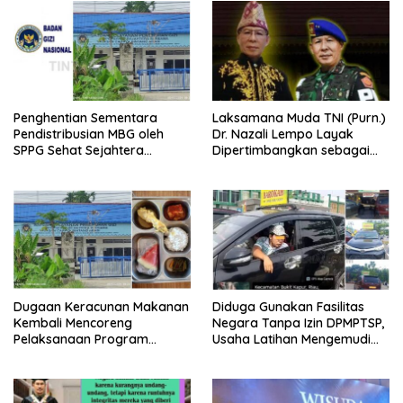
Penghentian Sementara
Laksamana Muda TNI (Purn.)
Pendistribusian MBG oleh
Dr. Nazali Lempo Layak
SPPG Sehat Sejahtera
Dipertimbangkan sebagai
Bersama Pasca-Insiden
Jaksa Agung: Tegas,
Dugaan Keracunan di Dumai
Berintegritas, dan Tidak
Berkompromi terhadap
Penegakan Hukum
Dugaan Keracunan Makanan
Diduga Gunakan Fasilitas
Kembali Mencoreng
Negara Tanpa Izin DPMPTSP,
Pelaksanaan Program
Usaha Latihan Mengemudi
Makan Bergizi Gratis (MBG)
‘Barokah’ Disorot, Instruktur
di SPPG Sehat Sejahtera
Sempat Intimidasi Wartawan
Bersama Kota Dumai