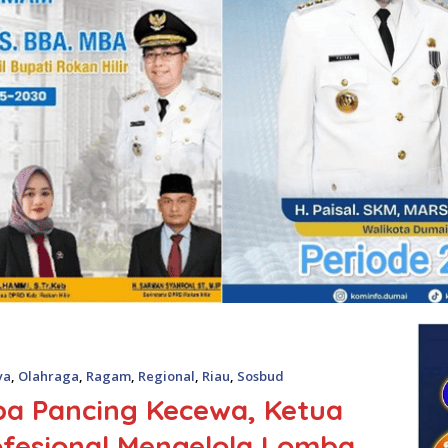
ya
,
Olahraga
,
Ragam
,
Regional
,
Riau
,
Sosbud
ba Pancing Kecewa, Ketua
fesional Mengelola Lomba