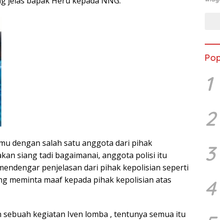
g jelas bapak Heru kepada NNG.
Pop
1
2
mu dengan salah satu anggota dari pihak
3
kan siang tadi bagaimanai, anggota polisi itu
ndengar penjelasan dari pihak kepolisian seperti
ing meminta maaf kepada pihak kepolisian atas
4
 sebuah kegiatan Iven lomba , tentunya semua itu