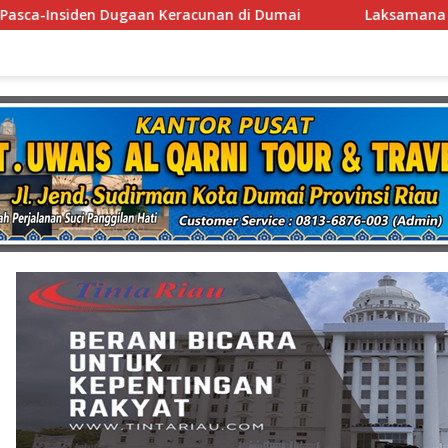
mai
Laksamana Muda TNI (Purn.) Dr. Nazali Lempo Lay