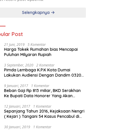
Selengkapnya
ular Post
21 Juni, 2019
5 Komentar
Harga Tokek Rumahan bias Mencapai
Puluhan Milyaran Rupiah
3 September, 2020
2 Komentar
Pimda Lembaga K.P.K Kota Dumai
Lakukan Audiensi Dengan Dandim 0320
Dumai
9 Januari, 2017
1 Komentar
Beban Gaji Rp 813 miliar, BKD Serakhan
Ke Bupati Data Honorer Yang Akan
Diberhentikan
12 Januari, 2017
1 Komentar
Sepanjang Tahun 2016, Kejaksaan Nengri
( Kejari ) Tangani 54 Kasus Pencabul di
Rokan Hilir
30 Januari, 2019
1 Komentar