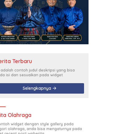
erita Terbaru
i adalah contoh judul deskripsi yang bisa
da isi dan sesuaikan pada widget
Selengkapnya
ita Olahraga
contoh widget dengan style gallery pada
gori olahraga, anda bisa mengaturnya pada
et recent post wpberita.