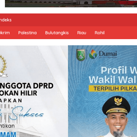
Indeks
ukrim
Palestina
Bulutangkis
Riau
Rohil