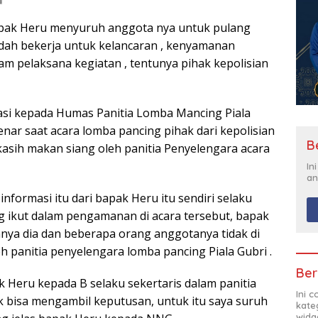
apak Heru menyuruh anggota nya untuk pulang
udah bekerja untuk kelancaran , kenyamanan
m pelaksana kegiatan , tentunya pihak kepolisian
si kepada Humas Panitia Lomba Mancing Piala
enar saat acara lomba pancing pihak dari kepolisian
B
asih makan siang oleh panitia Penyelengara acara
In
an
ormasi itu dari bapak Heru itu sendiri selaku
g ikut dalam pengamanan di acara tersebut, bapak
ya dia dan beberapa orang anggotanya tidak di
 panitia penyelengara lomba pancing Piala Gubri .
Ber
k Heru kepada B selaku sekertaris dalam panitia
Ini 
k bisa mengambil keputusan, untuk itu saya suruh
kate
widg