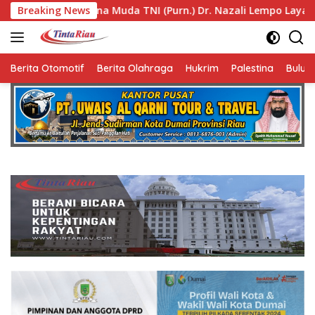
Langsung
TNI (Purn.) Dr. Nazali Lempo Layak Dipertimbangkan sebagai 
Breaking News
ke
konten
Berita Otomotif
Berita Olahraga
Hukrim
Palestina
Bulut