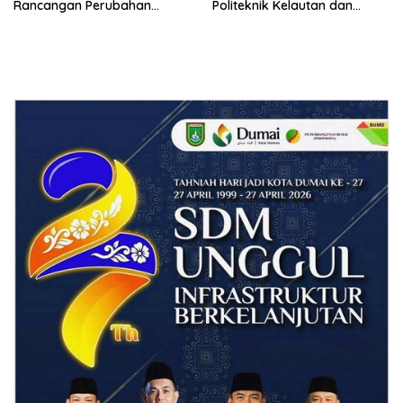
Rancangan Perubahan
Politeknik Kelautan dan
Undang-Undang Advokat
Perikanan Dumai
kepada Kementerian Hukum
RI