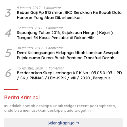
3
9 Januari, 2017
1 Komentar
Beban Gaji Rp 813 miliar, BKD Serakhan Ke Bupati Data
Honorer Yang Akan Diberhentikan
4
12 Januari, 2017
1 Komentar
Sepanjang Tahun 2016, Kejaksaan Nengri ( Kejari )
Tangani 54 Kasus Pencabul di Rokan Hilir
5
30 Januari, 2019
1 Komentar
Demi Kelangsungan Hidupnya Mbah Lamikun Sesepuh
Pujakusuma Dumai Butuh Bantuan Transfusi Darah
6
15 Agustus, 2020
1 Komentar
Berdasarkan Skep Lembaga K.P.K No : 03.05.01.03 – PD
/ SK / PIMNAS / LEM-K.P.K / VIII / 2020 , Pengurus
Pimda Lembaga K.P.K Dumai Terbentuk
Berita Kriminal
Ini adalah contoh deskripsi untuk widget recent post wpberita,
anda bisa memasukkan deskripsi pada widget ini.
Selengkapnya