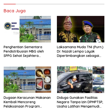
Baca Juga
Penghentian Sementara
Laksamana Muda TNI (Purn.)
Pendistribusian MBG oleh
Dr. Nazali Lempo Layak
SPPG Sehat Sejahtera
Dipertimbangkan sebagai
Bersama Pasca-Insiden
Jaksa Agung: Tegas,
Dugaan Keracunan di Dumai
Berintegritas, dan Tidak
Berkompromi terhadap
Penegakan Hukum
Dugaan Keracunan Makanan
Diduga Gunakan Fasilitas
Kembali Mencoreng
Negara Tanpa Izin DPMPTSP,
Pelaksanaan Program
Usaha Latihan Mengemudi