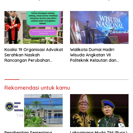
Makan Bergizi Gratis (MBG)
‘Barokah’ Disorot, Instruktur
di SPPG Sehat Sejahtera
Sempat Intimidasi Wartawan
Bersama Kota Dumai
Koalisi 19 Organisasi Advokat
Walikota Dumai Hadiri
Serahkan Naskah
Wisuda Angkatan VII
Rancangan Perubahan
Politeknik Kelautan dan
Undang-Undang Advokat
Perikanan Dumai
kepada Kementerian Hukum
RI
Rekomendasi untuk kamu
Penghentian Sementara
Laksamana Muda TNI (Purn.)