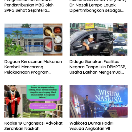
Pendistribusian MBG oleh
Dr. Nazali Lempo Layak
SPPG Sehat Sejahtera
Dipertimbangkan sebagai
Bersama Pasca-Insiden
Jaksa Agung: Tegas,
Dugaan Keracunan di Dumai
Berintegritas, dan Tidak
Berkompromi terhadap
Penegakan Hukum
Dugaan Keracunan Makanan
Diduga Gunakan Fasilitas
Kembali Mencoreng
Negara Tanpa Izin DPMPTSP,
Pelaksanaan Program
Usaha Latihan Mengemudi
Makan Bergizi Gratis (MBG)
‘Barokah’ Disorot, Instruktur
di SPPG Sehat Sejahtera
Sempat Intimidasi Wartawan
Bersama Kota Dumai
Koalisi 19 Organisasi Advokat
Walikota Dumai Hadiri
Serahkan Naskah
Wisuda Angkatan VII