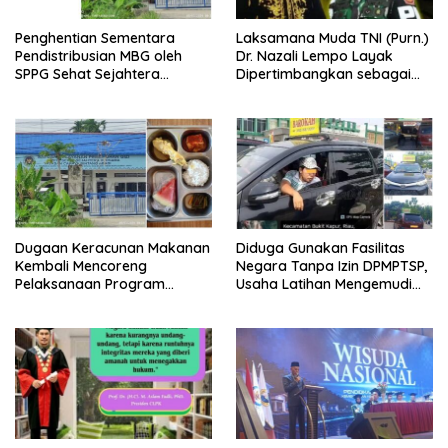
Penghentian Sementara
Laksamana Muda TNI (Purn.)
Pendistribusian MBG oleh
Dr. Nazali Lempo Layak
SPPG Sehat Sejahtera
Dipertimbangkan sebagai
Bersama Pasca-Insiden
Jaksa Agung: Tegas,
Dugaan Keracunan di Dumai
Berintegritas, dan Tidak
Berkompromi terhadap
Penegakan Hukum
Dugaan Keracunan Makanan
Diduga Gunakan Fasilitas
Kembali Mencoreng
Negara Tanpa Izin DPMPTSP,
Pelaksanaan Program
Usaha Latihan Mengemudi
Makan Bergizi Gratis (MBG)
‘Barokah’ Disorot, Instruktur
di SPPG Sehat Sejahtera
Sempat Intimidasi Wartawan
Bersama Kota Dumai