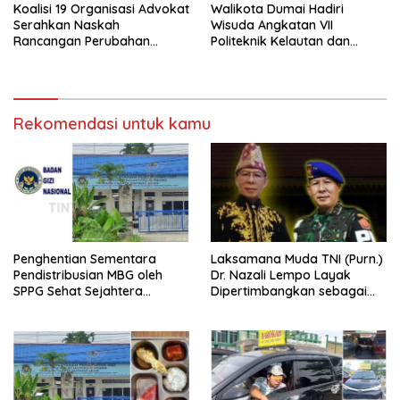
Koalisi 19 Organisasi Advokat
Walikota Dumai Hadiri
Serahkan Naskah
Wisuda Angkatan VII
Rancangan Perubahan
Politeknik Kelautan dan
Undang-Undang Advokat
Perikanan Dumai
kepada Kementerian Hukum
RI
Rekomendasi untuk kamu
Penghentian Sementara
Laksamana Muda TNI (Purn.)
Pendistribusian MBG oleh
Dr. Nazali Lempo Layak
SPPG Sehat Sejahtera
Dipertimbangkan sebagai
Bersama Pasca-Insiden
Jaksa Agung: Tegas,
Dugaan Keracunan di Dumai
Berintegritas, dan Tidak
Berkompromi terhadap
Penegakan Hukum