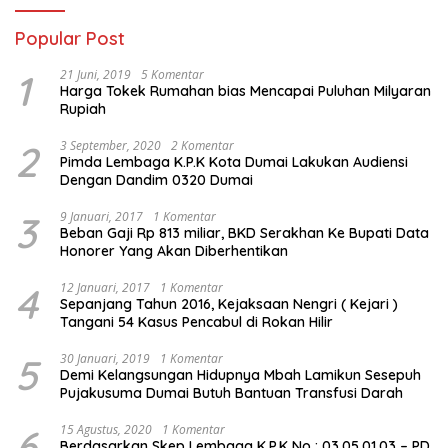
Popular Post
1
21 Juni, 2019
5 Komentar
Harga Tokek Rumahan bias Mencapai Puluhan Milyaran
Rupiah
2
3 September, 2020
2 Komentar
Pimda Lembaga K.P.K Kota Dumai Lakukan Audiensi
Dengan Dandim 0320 Dumai
3
9 Januari, 2017
1 Komentar
Beban Gaji Rp 813 miliar, BKD Serakhan Ke Bupati Data
Honorer Yang Akan Diberhentikan
4
12 Januari, 2017
1 Komentar
Sepanjang Tahun 2016, Kejaksaan Nengri ( Kejari )
Tangani 54 Kasus Pencabul di Rokan Hilir
5
30 Januari, 2019
1 Komentar
Demi Kelangsungan Hidupnya Mbah Lamikun Sesepuh
Pujakusuma Dumai Butuh Bantuan Transfusi Darah
6
15 Agustus, 2020
1 Komentar
Berdasarkan Skep Lembaga K.P.K No : 03.05.01.03 – PD