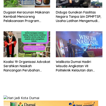
Dugaan Keracunan Makanan
Diduga Gunakan Fasilitas
Kembali Mencoreng
Negara Tanpa Izin DPMPTSP,
Pelaksanaan Program
Usaha Latihan Mengemudi
Makan Bergizi Gratis (MBG)
‘Barokah’ Disorot, Instruktur
di SPPG Sehat Sejahtera
Sempat Intimidasi Wartawan
Bersama Kota Dumai
Koalisi 19 Organisasi Advokat
Walikota Dumai Hadiri
Serahkan Naskah
Wisuda Angkatan VII
Rancangan Perubahan
Politeknik Kelautan dan
Undang-Undang Advokat
Perikanan Dumai
kepada Kementerian Hukum
RI