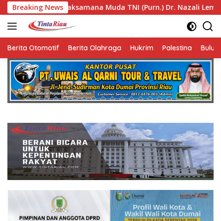
Langsung
samana Muda TNI (Purn.) Dr. Nazali Lempo Layak Dipertimbang
Breaking News
ke
konten
Berita Otomotif
Berita Olahraga
Hukrim
Palestina
Bulut