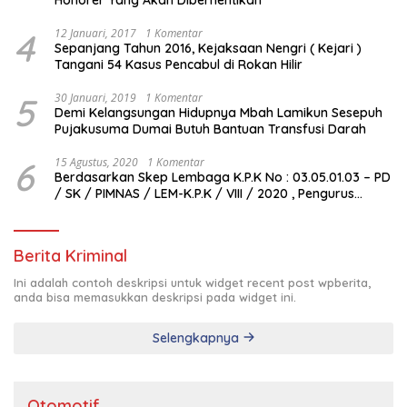
4
12 Januari, 2017
1 Komentar
Sepanjang Tahun 2016, Kejaksaan Nengri ( Kejari )
Tangani 54 Kasus Pencabul di Rokan Hilir
5
30 Januari, 2019
1 Komentar
Demi Kelangsungan Hidupnya Mbah Lamikun Sesepuh
Pujakusuma Dumai Butuh Bantuan Transfusi Darah
6
15 Agustus, 2020
1 Komentar
Berdasarkan Skep Lembaga K.P.K No : 03.05.01.03 – PD
/ SK / PIMNAS / LEM-K.P.K / VIII / 2020 , Pengurus
Pimda Lembaga K.P.K Dumai Terbentuk
Berita Kriminal
Ini adalah contoh deskripsi untuk widget recent post wpberita,
anda bisa memasukkan deskripsi pada widget ini.
Selengkapnya
Otomotif