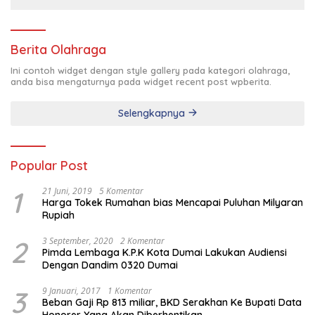
Berita Olahraga
Ini contoh widget dengan style gallery pada kategori olahraga,
anda bisa mengaturnya pada widget recent post wpberita.
Selengkapnya
Popular Post
1
21 Juni, 2019
5 Komentar
Harga Tokek Rumahan bias Mencapai Puluhan Milyaran
Rupiah
2
3 September, 2020
2 Komentar
Pimda Lembaga K.P.K Kota Dumai Lakukan Audiensi
Dengan Dandim 0320 Dumai
3
9 Januari, 2017
1 Komentar
Beban Gaji Rp 813 miliar, BKD Serakhan Ke Bupati Data
Honorer Yang Akan Diberhentikan