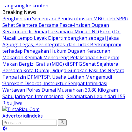
Langsung ke konten
Breaking News
Penghentian Sementara Pendistribusian MBG oleh SPPG
Sehat Sejahtera Bersama Pasca-Insiden Dugaan
Keracunan di Dumai
Laksamana Muda TNI (Purn.) Dr.
Nazali Lempo Layak Dipertimbangkan sebagai Jaksa
Agung: Tegas, Berintegritas, dan Tidak Berkompromi
terhadap Penegakan Hukum
Dugaan Keracunan
Makanan Kembali Mencoreng Pelaksanaan Program
Makan Bergizi Gratis (MBG) di SPPG Sehat Sejahtera
Bersama Kota Dumai
Diduga Gunakan Fasilitas Negara
Tanpa Izin DPMPTSP, Usaha Latihan Mengemudi
‘Barokah’ Disorot, Instruktur Sempat Intimidasi
Wartawan
Polres Dumai Musnahkan 30,80 Kilogram
Sabu Jaringan Internasional, Selamatkan Lebih dari 155
Ribu Jiwa
Advertorial
Indeks