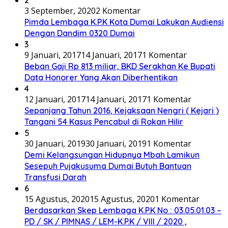
3 September, 2020
2 Komentar
Pimda Lembaga K.P.K Kota Dumai Lakukan Audiensi
Dengan Dandim 0320 Dumai
3
9 Januari, 2017
14 Januari, 2017
1 Komentar
Beban Gaji Rp 813 miliar, BKD Serakhan Ke Bupati
Data Honorer Yang Akan Diberhentikan
4
12 Januari, 2017
14 Januari, 2017
1 Komentar
Sepanjang Tahun 2016, Kejaksaan Nengri ( Kejari )
Tangani 54 Kasus Pencabul di Rokan Hilir
5
30 Januari, 2019
30 Januari, 2019
1 Komentar
Demi Kelangsungan Hidupnya Mbah Lamikun
Sesepuh Pujakusuma Dumai Butuh Bantuan
Transfusi Darah
6
15 Agustus, 2020
15 Agustus, 2020
1 Komentar
Berdasarkan Skep Lembaga K.P.K No : 03.05.01.03 –
PD / SK / PIMNAS / LEM-K.P.K / VIII / 2020 ,