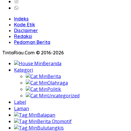
Indeks
Kode Etik
Disclaimer
Redaksi
Pedoman Berita
TintaRiau.Com © 2016-2026
Beranda
Kategori
Berita
Olahraga
Politik
Uncategorized
Label
Laman
Balapan
Berita Otomotif
Bulutangkis