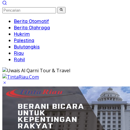
Berita Otomotif
Berita Olahraga
Hukrim
Palestina
Bulutangkis
Riau
Rohil