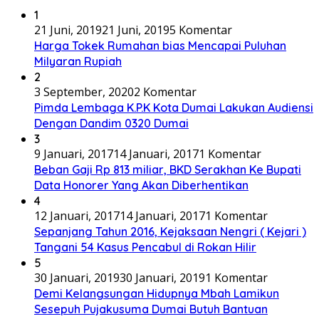
1
21 Juni, 2019
21 Juni, 2019
5 Komentar
Harga Tokek Rumahan bias Mencapai Puluhan
Milyaran Rupiah
2
3 September, 2020
2 Komentar
Pimda Lembaga K.P.K Kota Dumai Lakukan Audiensi
Dengan Dandim 0320 Dumai
3
9 Januari, 2017
14 Januari, 2017
1 Komentar
Beban Gaji Rp 813 miliar, BKD Serakhan Ke Bupati
Data Honorer Yang Akan Diberhentikan
4
12 Januari, 2017
14 Januari, 2017
1 Komentar
Sepanjang Tahun 2016, Kejaksaan Nengri ( Kejari )
Tangani 54 Kasus Pencabul di Rokan Hilir
5
30 Januari, 2019
30 Januari, 2019
1 Komentar
Demi Kelangsungan Hidupnya Mbah Lamikun
Sesepuh Pujakusuma Dumai Butuh Bantuan