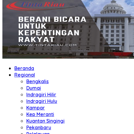
Beranda
Regional
Bengkalis
Dumai
Indragiri Hilir
Indragiri Hulu
Kampar
Kep Meranti
Kuantan Singingi
Pekanbaru