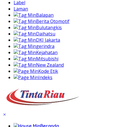
Label
Laman
Balapan
Berita Otomotif
Bulutangkis
Daihatsu
DKI Jakarta
gerindra
Kejahatan
Mitsubishi
New Zealand
Kode Etik
Indeks
Beranda