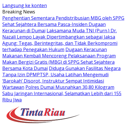
Langsung ke konten
Breaking News
Penghentian Sementara Pendistribusian MBG oleh SPPG
Sehat Sejahtera Bersama Pasca-Insiden Dugaan
Keracunan di Dumai
Laksamana Muda TNI (Purn.) Dr.
Nazali Lempo Layak Dipertimbangkan sebagai Jaksa
Agung: Tegas, Berintegritas, dan Tidak Berkompromi
terhadap Penegakan Hukum
Dugaan Keracunan
Makanan Kembali Mencoreng Pelaksanaan Program
Makan Bergizi Gratis (MBG) di SPPG Sehat Sejahtera
Bersama Kota Dumai
Diduga Gunakan Fasilitas Negara
Tanpa Izin DPMPTSP, Usaha Latihan Mengemudi
‘Barokah’ Disorot, Instruktur Sempat Intimidasi
Wartawan
Polres Dumai Musnahkan 30,80 Kilogram
Sabu Jaringan Internasional, Selamatkan Lebih dari 155
Ribu Jiwa