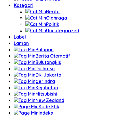
Kategori
Berita
Olahraga
Politik
Uncategorized
Label
Laman
Balapan
Berita Otomotif
Bulutangkis
Daihatsu
DKI Jakarta
gerindra
Kejahatan
Mitsubishi
New Zealand
Kode Etik
Indeks