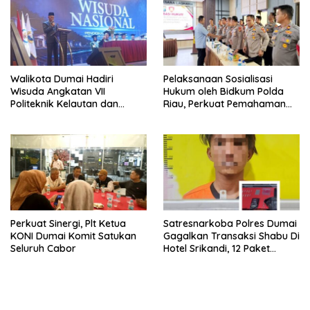
Walikota Dumai Hadiri
Pelaksanaan Sosialisasi
Wisuda Angkatan VII
Hukum oleh Bidkum Polda
Politeknik Kelautan dan
Riau, Perkuat Pemahaman
Perikanan Dumai
Personel Polres Dumai
terhadap KUHP, KUHAP, dan
Perubahan UU Kepolisian
Perkuat Sinergi, Plt Ketua
Satresnarkoba Polres Dumai
KONI Dumai Komit Satukan
Gagalkan Transaksi Shabu Di
Seluruh Cabor
Hotel Srikandi, 12 Paket
Shabu Berhasil Diamankan