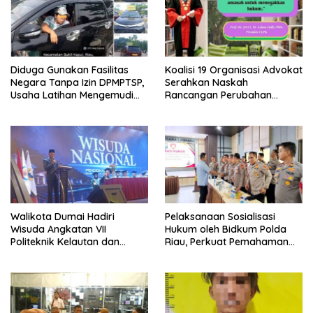
Diduga Gunakan Fasilitas
Koalisi 19 Organisasi Advokat
Negara Tanpa Izin DPMPTSP,
Serahkan Naskah
Usaha Latihan Mengemudi
Rancangan Perubahan
‘Barokah’ Disorot, Instruktur
Undang-Undang Advokat
Sempat Intimidasi Wartawan
kepada Kementerian Hukum
RI
Walikota Dumai Hadiri
Pelaksanaan Sosialisasi
Wisuda Angkatan VII
Hukum oleh Bidkum Polda
Politeknik Kelautan dan
Riau, Perkuat Pemahaman
Perikanan Dumai
Personel Polres Dumai
terhadap KUHP, KUHAP, dan
Perubahan UU Kepolisian