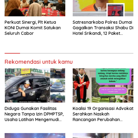
Perkuat Sinergi, Plt Ketua
Satresnarkoba Polres Dumai
KONI Dumai Komit Satukan
Gagalkan Transaksi Shabu Di
Seluruh Cabor
Hotel Srikandi, 12 Paket
Shabu Berhasil Diamankan
Rekomendasi untuk kamu
Diduga Gunakan Fasilitas
Koalisi 19 Organisasi Advokat
Negara Tanpa Izin DPMPTSP,
Serahkan Naskah
Usaha Latihan Mengemudi
Rancangan Perubahan
‘Barokah’ Disorot, Instruktur
Undang-Undang Advokat
Sempat Intimidasi Wartawan
kepada Kementerian Hukum
RI