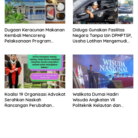
Dugaan Keracunan Makanan
Diduga Gunakan Fasilitas
Kembali Mencoreng
Negara Tanpa Izin DPMPTSP,
Pelaksanaan Program
Usaha Latihan Mengemudi
Makan Bergizi Gratis (MBG)
‘Barokah’ Disorot, Instruktur
di SPPG Sehat Sejahtera
Sempat Intimidasi Wartawan
Bersama Kota Dumai
Koalisi 19 Organisasi Advokat
Walikota Dumai Hadiri
Serahkan Naskah
Wisuda Angkatan VII
Rancangan Perubahan
Politeknik Kelautan dan
Undang-Undang Advokat
Perikanan Dumai
kepada Kementerian Hukum
RI