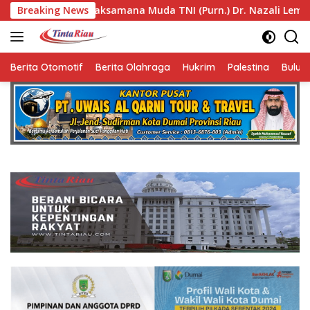
Langsung
samana Muda TNI (Purn.) Dr. Nazali Lempo Layak Dipertimban
Breaking News
ke
konten
Berita Otomotif
Berita Olahraga
Hukrim
Palestina
Bulut