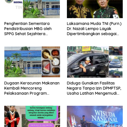
Penghentian Sementara
Laksamana Muda TNI (Purn.)
Pendistribusian MBG oleh
Dr. Nazali Lempo Layak
SPPG Sehat Sejahtera
Dipertimbangkan sebagai
Bersama Pasca-Insiden
Jaksa Agung: Tegas,
Dugaan Keracunan di Dumai
Berintegritas, dan Tidak
Berkompromi terhadap
Penegakan Hukum
Dugaan Keracunan Makanan
Diduga Gunakan Fasilitas
Kembali Mencoreng
Negara Tanpa Izin DPMPTSP,
Pelaksanaan Program
Usaha Latihan Mengemudi
Makan Bergizi Gratis (MBG)
‘Barokah’ Disorot, Instruktur
di SPPG Sehat Sejahtera
Sempat Intimidasi Wartawan
Bersama Kota Dumai