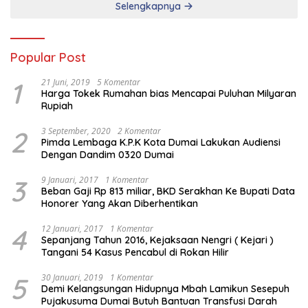
Selengkapnya
Popular Post
1
21 Juni, 2019
5 Komentar
Harga Tokek Rumahan bias Mencapai Puluhan Milyaran
Rupiah
2
3 September, 2020
2 Komentar
Pimda Lembaga K.P.K Kota Dumai Lakukan Audiensi
Dengan Dandim 0320 Dumai
3
9 Januari, 2017
1 Komentar
Beban Gaji Rp 813 miliar, BKD Serakhan Ke Bupati Data
Honorer Yang Akan Diberhentikan
4
12 Januari, 2017
1 Komentar
Sepanjang Tahun 2016, Kejaksaan Nengri ( Kejari )
Tangani 54 Kasus Pencabul di Rokan Hilir
5
30 Januari, 2019
1 Komentar
Demi Kelangsungan Hidupnya Mbah Lamikun Sesepuh
Pujakusuma Dumai Butuh Bantuan Transfusi Darah