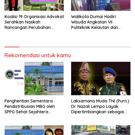
Koalisi 19 Organisasi Advokat
Walikota Dumai Hadiri
Serahkan Naskah
Wisuda Angkatan VII
Rancangan Perubahan
Politeknik Kelautan dan
Undang-Undang Advokat
Perikanan Dumai
kepada Kementerian Hukum
RI
Rekomendasi untuk kamu
Penghentian Sementara
Laksamana Muda TNI (Purn.)
Pendistribusian MBG oleh
Dr. Nazali Lempo Layak
SPPG Sehat Sejahtera
Dipertimbangkan sebagai
Bersama Pasca-Insiden
Jaksa Agung: Tegas,
Dugaan Keracunan di Dumai
Berintegritas, dan Tidak
Berkompromi terhadap
Penegakan Hukum