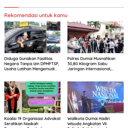
Perubahan UU Kepolisian
Rekomendasi untuk kamu
Diduga Gunakan Fasilitas
Polres Dumai Musnahkan
Negara Tanpa Izin DPMPTSP,
30,80 Kilogram Sabu
Usaha Latihan Mengemudi
Jaringan Internasional,
‘Barokah’ Disorot, Instruktur
Selamatkan Lebih dari 155
Sempat Intimidasi Wartawan
Ribu Jiwa
Koalisi 19 Organisasi Advokat
Walikota Dumai Hadiri
Serahkan Naskah
Wisuda Angkatan VII