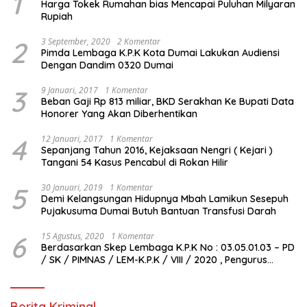
1
Harga Tokek Rumahan bias Mencapai Puluhan Milyaran
Rupiah
2
3 September, 2020
2 Komentar
Pimda Lembaga K.P.K Kota Dumai Lakukan Audiensi
Dengan Dandim 0320 Dumai
3
9 Januari, 2017
1 Komentar
Beban Gaji Rp 813 miliar, BKD Serakhan Ke Bupati Data
Honorer Yang Akan Diberhentikan
4
12 Januari, 2017
1 Komentar
Sepanjang Tahun 2016, Kejaksaan Nengri ( Kejari )
Tangani 54 Kasus Pencabul di Rokan Hilir
5
30 Januari, 2019
1 Komentar
Demi Kelangsungan Hidupnya Mbah Lamikun Sesepuh
Pujakusuma Dumai Butuh Bantuan Transfusi Darah
6
15 Agustus, 2020
1 Komentar
Berdasarkan Skep Lembaga K.P.K No : 03.05.01.03 – PD
/ SK / PIMNAS / LEM-K.P.K / VIII / 2020 , Pengurus
Pimda Lembaga K.P.K Dumai Terbentuk
Berita Kriminal