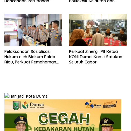
Rancangan Perubahan
Politeknik Kelautan dan
Undang-Undang Advokat
Perikanan Dumai
kepada Kementerian Hukum
RI
Pelaksanaan Sosialisasi
Perkuat Sinergi, Plt Ketua
Hukum oleh Bidkum Polda
KONI Dumai Komit Satukan
Riau, Perkuat Pemahaman
Seluruh Cabor
Personel Polres Dumai
terhadap KUHP, KUHAP, dan
Perubahan UU Kepolisian