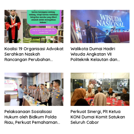
‘Barokah’ Disorot, Instruktur
Selamatkan Lebih dari 155
Sempat Intimidasi Wartawan
Ribu Jiwa
Koalisi 19 Organisasi Advokat
Walikota Dumai Hadiri
Serahkan Naskah
Wisuda Angkatan VII
Rancangan Perubahan
Politeknik Kelautan dan
Undang-Undang Advokat
Perikanan Dumai
kepada Kementerian Hukum
RI
Pelaksanaan Sosialisasi
Perkuat Sinergi, Plt Ketua
Hukum oleh Bidkum Polda
KONI Dumai Komit Satukan
Riau, Perkuat Pemahaman
Seluruh Cabor
Personel Polres Dumai
terhadap KUHP, KUHAP, dan