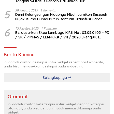
Tangani 54 Kasus Pencabul di Rokan Hilir
5
30 Januari, 2019
1 Komentar
Demi Kelangsungan Hidupnya Mbah Lamikun Sesepuh
Pujakusuma Dumai Butuh Bantuan Transfusi Darah
6
15 Agustus, 2020
1 Komentar
Berdasarkan Skep Lembaga K.P.K No : 03.05.01.03 – PD
/ SK / PIMNAS / LEM-K.P.K / VIII / 2020 , Pengurus
Pimda Lembaga K.P.K Dumai Terbentuk
Berita Kriminal
Ini adalah contoh deskripsi untuk widget recent post wpberita,
anda bisa memasukkan deskripsi pada widget ini.
Selengkapnya
Otomotif
Ini adalah contoh keterangan untuk widget dengan kategori
otomotif, anda bisa dengan mudah memasukkannya pada
widget.