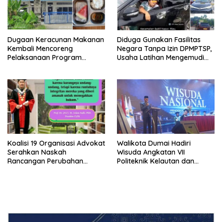
Dugaan Keracunan Makanan
Diduga Gunakan Fasilitas
Kembali Mencoreng
Negara Tanpa Izin DPMPTSP,
Pelaksanaan Program
Usaha Latihan Mengemudi
Makan Bergizi Gratis (MBG)
‘Barokah’ Disorot, Instruktur
di SPPG Sehat Sejahtera
Sempat Intimidasi Wartawan
Bersama Kota Dumai
Koalisi 19 Organisasi Advokat
Walikota Dumai Hadiri
Serahkan Naskah
Wisuda Angkatan VII
Rancangan Perubahan
Politeknik Kelautan dan
Undang-Undang Advokat
Perikanan Dumai
kepada Kementerian Hukum
RI