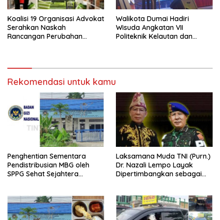
Koalisi 19 Organisasi Advokat
Walikota Dumai Hadiri
Serahkan Naskah
Wisuda Angkatan VII
Rancangan Perubahan
Politeknik Kelautan dan
Undang-Undang Advokat
Perikanan Dumai
kepada Kementerian Hukum
RI
Rekomendasi untuk kamu
Penghentian Sementara
Laksamana Muda TNI (Purn.)
Pendistribusian MBG oleh
Dr. Nazali Lempo Layak
SPPG Sehat Sejahtera
Dipertimbangkan sebagai
Bersama Pasca-Insiden
Jaksa Agung: Tegas,
Dugaan Keracunan di Dumai
Berintegritas, dan Tidak
Berkompromi terhadap
Penegakan Hukum