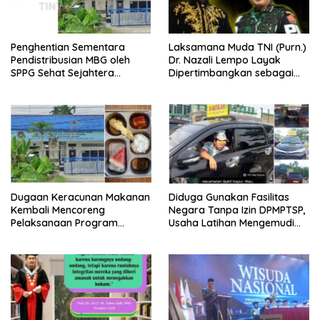
Penghentian Sementara
Laksamana Muda TNI (Purn.)
Pendistribusian MBG oleh
Dr. Nazali Lempo Layak
SPPG Sehat Sejahtera
Dipertimbangkan sebagai
Bersama Pasca-Insiden
Jaksa Agung: Tegas,
Dugaan Keracunan di Dumai
Berintegritas, dan Tidak
Berkompromi terhadap
Penegakan Hukum
Dugaan Keracunan Makanan
Diduga Gunakan Fasilitas
Kembali Mencoreng
Negara Tanpa Izin DPMPTSP,
Pelaksanaan Program
Usaha Latihan Mengemudi
Makan Bergizi Gratis (MBG)
‘Barokah’ Disorot, Instruktur
di SPPG Sehat Sejahtera
Sempat Intimidasi Wartawan
Bersama Kota Dumai