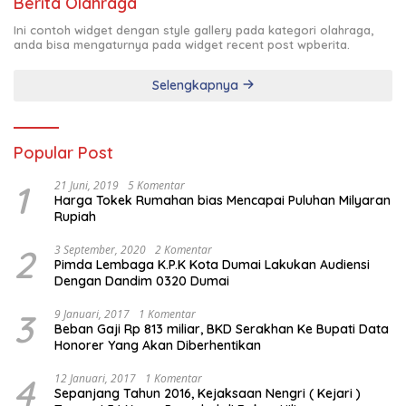
Berita Olahraga
Ini contoh widget dengan style gallery pada kategori olahraga,
anda bisa mengaturnya pada widget recent post wpberita.
Selengkapnya
Popular Post
1
21 Juni, 2019
5 Komentar
Harga Tokek Rumahan bias Mencapai Puluhan Milyaran
Rupiah
2
3 September, 2020
2 Komentar
Pimda Lembaga K.P.K Kota Dumai Lakukan Audiensi
Dengan Dandim 0320 Dumai
3
9 Januari, 2017
1 Komentar
Beban Gaji Rp 813 miliar, BKD Serakhan Ke Bupati Data
Honorer Yang Akan Diberhentikan
4
12 Januari, 2017
1 Komentar
Sepanjang Tahun 2016, Kejaksaan Nengri ( Kejari )