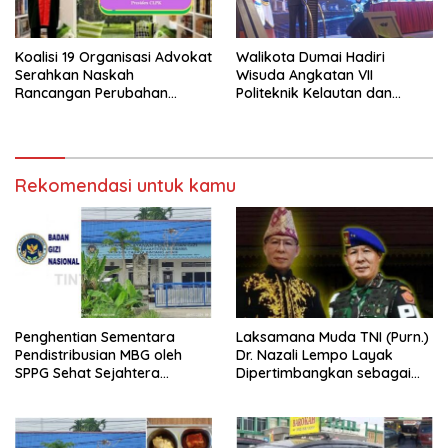
Koalisi 19 Organisasi Advokat
Walikota Dumai Hadiri
Serahkan Naskah
Wisuda Angkatan VII
Rancangan Perubahan
Politeknik Kelautan dan
Undang-Undang Advokat
Perikanan Dumai
kepada Kementerian Hukum
RI
Rekomendasi untuk kamu
Penghentian Sementara
Laksamana Muda TNI (Purn.)
Pendistribusian MBG oleh
Dr. Nazali Lempo Layak
SPPG Sehat Sejahtera
Dipertimbangkan sebagai
Bersama Pasca-Insiden
Jaksa Agung: Tegas,
Dugaan Keracunan di Dumai
Berintegritas, dan Tidak
Berkompromi terhadap
Penegakan Hukum