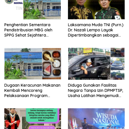
Penghentian Sementara
Laksamana Muda TNI (Purn.)
Pendistribusian MBG oleh
Dr. Nazali Lempo Layak
SPPG Sehat Sejahtera
Dipertimbangkan sebagai
Bersama Pasca-Insiden
Jaksa Agung: Tegas,
Dugaan Keracunan di Dumai
Berintegritas, dan Tidak
Berkompromi terhadap
Penegakan Hukum
Dugaan Keracunan Makanan
Diduga Gunakan Fasilitas
Kembali Mencoreng
Negara Tanpa Izin DPMPTSP,
Pelaksanaan Program
Usaha Latihan Mengemudi
Makan Bergizi Gratis (MBG)
‘Barokah’ Disorot, Instruktur
di SPPG Sehat Sejahtera
Sempat Intimidasi Wartawan
Bersama Kota Dumai