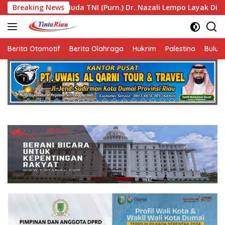
Langsung
) Dr. Nazali Lempo Layak Dipertimbangkan sebagai Jaksa Agun
Breaking News
ke
konten
Berita Otomotif
Berita Olahraga
Hukrim
Palestina
Bulut