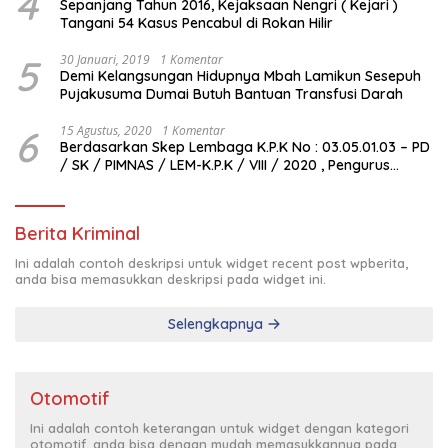
4
Sepanjang Tahun 2016, Kejaksaan Nengri ( Kejari )
Tangani 54 Kasus Pencabul di Rokan Hilir
5
30 Januari, 2019
1 Komentar
Demi Kelangsungan Hidupnya Mbah Lamikun Sesepuh
Pujakusuma Dumai Butuh Bantuan Transfusi Darah
6
15 Agustus, 2020
1 Komentar
Berdasarkan Skep Lembaga K.P.K No : 03.05.01.03 – PD
/ SK / PIMNAS / LEM-K.P.K / VIII / 2020 , Pengurus
Pimda Lembaga K.P.K Dumai Terbentuk
Berita Kriminal
Ini adalah contoh deskripsi untuk widget recent post wpberita,
anda bisa memasukkan deskripsi pada widget ini.
Selengkapnya
Otomotif
Ini adalah contoh keterangan untuk widget dengan kategori
otomotif, anda bisa dengan mudah memasukkannya pada