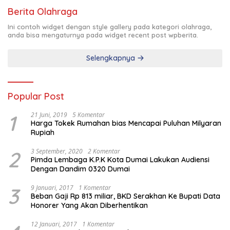
Berita Olahraga
Ini contoh widget dengan style gallery pada kategori olahraga,
anda bisa mengaturnya pada widget recent post wpberita.
Selengkapnya
Popular Post
1
21 Juni, 2019
5 Komentar
Harga Tokek Rumahan bias Mencapai Puluhan Milyaran
Rupiah
2
3 September, 2020
2 Komentar
Pimda Lembaga K.P.K Kota Dumai Lakukan Audiensi
Dengan Dandim 0320 Dumai
3
9 Januari, 2017
1 Komentar
Beban Gaji Rp 813 miliar, BKD Serakhan Ke Bupati Data
Honorer Yang Akan Diberhentikan
12 Januari, 2017
1 Komentar