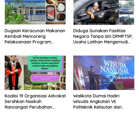
Dugaan Keracunan Makanan
Diduga Gunakan Fasilitas
Kembali Mencoreng
Negara Tanpa Izin DPMPTSP,
Pelaksanaan Program
Usaha Latihan Mengemudi
Makan Bergizi Gratis (MBG)
‘Barokah’ Disorot, Instruktur
di SPPG Sehat Sejahtera
Sempat Intimidasi Wartawan
Bersama Kota Dumai
Koalisi 19 Organisasi Advokat
Walikota Dumai Hadiri
Serahkan Naskah
Wisuda Angkatan VII
Rancangan Perubahan
Politeknik Kelautan dan
Undang-Undang Advokat
Perikanan Dumai
kepada Kementerian Hukum
RI