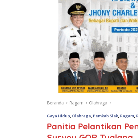
Beranda
Ragam
Olahraga
Gaya Hidup
,
Olahraga
,
Pemkab Siak
,
Ragam
,
Panitia Pelantikan P
Survey GOR Tualang