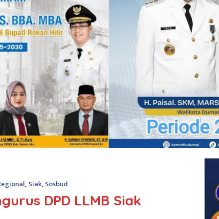
Regional
,
Siak
,
Sosbud
engurus DPD LLMB Siak