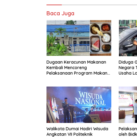
Baca Juga
Dugaan Keracunan Makanan
Diduga G
Kembali Mencoreng
Negara T
Pelaksanaan Program Makan
Usaha L
Bergizi Gratis (MBG) di SPPG
‘Barokah’
Sehat Sejahtera Bersama Kota
Sempat I
Dumai
Walikota Dumai Hadiri Wisuda
Pelaksan
Angkatan VII Politeknik
oleh Bid