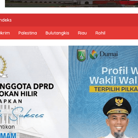
Indeks
ukrim
Palestina
Bulutangkis
Riau
Rohil