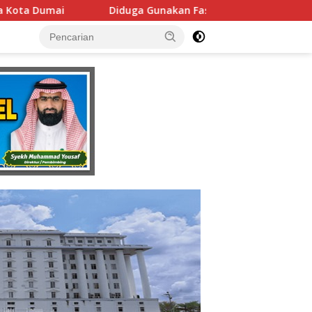
an Fasilitas Negara Tanpa Izin DPMPTSP, Usaha Latihan Mengem