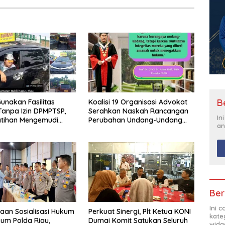
B
unakan Fasilitas
Koalisi 19 Organisasi Advokat
anpa Izin DPMPTSP,
Serahkan Naskah Rancangan
In
atihan Mengemudi
Perubahan Undang-Undang
an
 Disorot, Instruktur
Advokat kepada Kementerian
ntimidasi Wartawan
Hukum RI
Ber
Ini 
aan Sosialisasi Hukum
Perkuat Sinergi, Plt Ketua KONI
kate
kum Polda Riau,
Dumai Komit Satukan Seluruh
widg