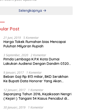
Selengkapnya
ular Post
21 Juni, 2019
5 Komentar
Harga Tokek Rumahan bias Mencapai
Puluhan Milyaran Rupiah
3 September, 2020
2 Komentar
Pimda Lembaga K.P.K Kota Dumai
Lakukan Audiensi Dengan Dandim 0320
Dumai
9 Januari, 2017
1 Komentar
Beban Gaji Rp 813 miliar, BKD Serakhan
Ke Bupati Data Honorer Yang Akan
Diberhentikan
12 Januari, 2017
1 Komentar
Sepanjang Tahun 2016, Kejaksaan Nengri
( Kejari ) Tangani 54 Kasus Pencabul di
Rokan Hilir
30 Januari, 2019
1 Komentar