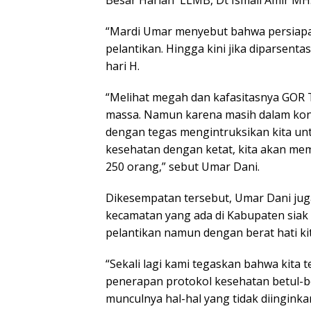
Besar Harian LLMB, Dt Ismail Amir MH
“Mardi Umar menyebut bahwa persiapa
pelantikan. Hingga kini jika diparsen
hari H.
“Melihat megah dan kafasitasnya GOR 
massa. Namun karena masih dalam kond
dengan tegas mengintruksikan kita un
kesehatan dengan ketat, kita akan me
250 orang,” sebut Umar Dani.
Dikesempatan tersebut, Umar Dani jug
kecamatan yang ada di Kabupaten siak i
pelantikan namun dengan berat hati ki
“Sekali lagi kami tegaskan bahwa kita 
penerapan protokol kesehatan betul-be
munculnya hal-hal yang tidak diinginka