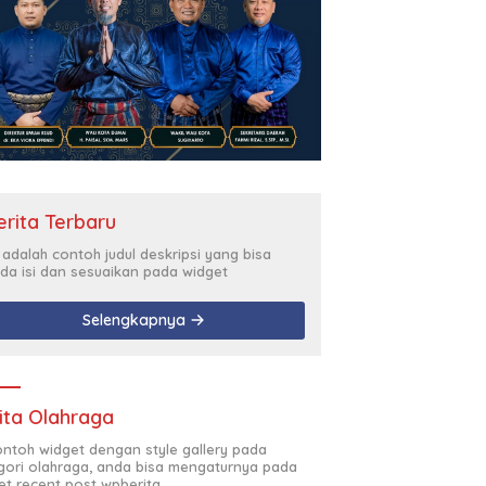
erita Terbaru
i adalah contoh judul deskripsi yang bisa
da isi dan sesuaikan pada widget
Selengkapnya
ita Olahraga
contoh widget dengan style gallery pada
gori olahraga, anda bisa mengaturnya pada
et recent post wpberita.