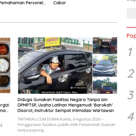
 Pemahaman Personel
Cabor
umai terhadap KUHP,
dan Perubahan UU
an
Pop
1
2
3
Diduga Gunakan Fasilitas Negara Tanpa Izin
gizi
DPMPTSP, Usaha Latihan Mengemudi ‘Barokah’
ama
Disorot, Instruktur Sempat Intimidasi Wartawan
4
TINTARIAU.COM DUMAI Kamis, 6 Agustus 2026 –
g
Penggunaan fasilitas publik milik Pemerintah Daerah
tanpa payung…