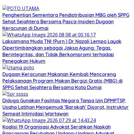
Penghentian Sementara Pendistribusian MBG oleh SPPG
Sehat Sejahtera Bersama Pasca-Insiden Dugaan
Keracunan di Dumai
Laksamana Muda TNI (Purn.) Dr. Nazali Lempo Layak
Dipertimbangkan sebagai Jaksa Agung: Tegas,
Berintegritas, dan Tidak Berkompromi terhadap
Penegakan Hukum
Dugaan Keracunan Makanan Kembali Mencoreng
Pelaksanaan Program Makan Bergizi Gratis (MBG) di
SPPG Sehat Sejahtera Bersama Kota Dumai
Diduga Gunakan Fasilitas Negara Tanpa Izin DPMPTSP,
Usaha Latihan Mengemudi ‘Barokah’ Disorot, Instruktur
Sempat Intimidasi Wartawan
Koalisi 19 Organisasi Advokat Serahkan Naskah
Rancangan Perubahan Undang-Undang Advokat