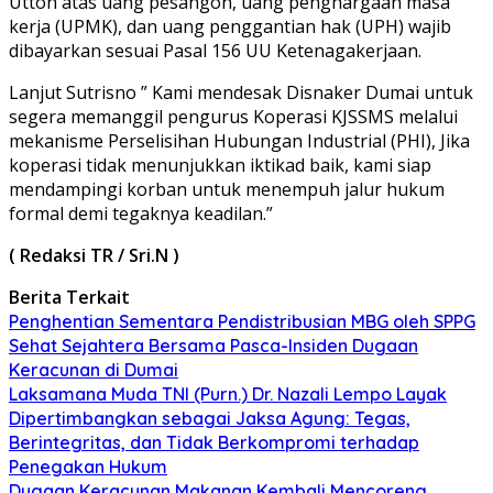
Uttoh atas uang pesangon, uang penghargaan masa
kerja (UPMK), dan uang penggantian hak (UPH) wajib
dibayarkan sesuai Pasal 156 UU Ketenagakerjaan.
Lanjut Sutrisno ” Kami mendesak Disnaker Dumai untuk
segera memanggil pengurus Koperasi KJSSMS melalui
mekanisme Perselisihan Hubungan Industrial (PHI), Jika
koperasi tidak menunjukkan iktikad baik, kami siap
mendampingi korban untuk menempuh jalur hukum
formal demi tegaknya keadilan.”
( Redaksi TR / Sri.N )
Berita Terkait
Penghentian Sementara Pendistribusian MBG oleh SPPG
Sehat Sejahtera Bersama Pasca-Insiden Dugaan
Keracunan di Dumai
Laksamana Muda TNI (Purn.) Dr. Nazali Lempo Layak
Dipertimbangkan sebagai Jaksa Agung: Tegas,
Berintegritas, dan Tidak Berkompromi terhadap
Penegakan Hukum
Dugaan Keracunan Makanan Kembali Mencoreng