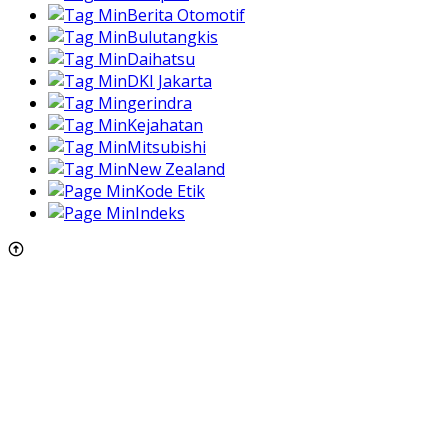
Berita Otomotif
Bulutangkis
Daihatsu
DKI Jakarta
gerindra
Kejahatan
Mitsubishi
New Zealand
Kode Etik
Indeks