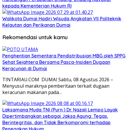
kepada Kementerian Hukum RI
Walikota Dumai Hadiri Wisuda Angkatan VII Politeknik
Kelautan dan Perikanan Dumai
Rekomendasi untuk kamu
Penghentian Sementara Pendistribusian MBG oleh SPPG
Sehat Sejahtera Bersama Pasca-Insiden Dugaan
Keracunan di Dumai
TINTARIAU.COM DUMAI Sabtu, 08 Agustus 2026 –
Menyusul maraknya pemberitaan terkait dugaan
keracunan makanan pada…
Laksamana Muda TNI (Purn.) Dr. Nazali Lempo Layak
Dipertimbangkan sebagai Jaksa Agung: Tegas,
Berintegritas, dan Tidak Berkompromi terhadap
Penegakan Hukum