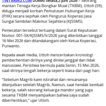
TINTARIAU.COM
DUMAI
Selasa,2 Juni 2026
– Seorang
mantan Tenaga Kerja Bongkar Muat (TKBM), Uttoh (59),
diduga menjadi korban Pemutusan Hubungan Kerja
(PHK) secara sepihak oleh Pengurus Koperasi Jasa
Sungai Sembilan Makmur Sejahtera (KJSSMS).
Pemecatan tersebut tertuang dalam Surat Keputusan
Nomor: 001-SK/KJSSMS/V/2026 yang diterbitkan tanggal
16 Mei 2026 dan ditandatangani oleh Ketua Koperasi,
Purwanto.
Kepada awak media, Uttoh menceritakan kronologi
pemberhentian dirinya yang dinilai janggal dan tidak
manusiawi, Peristiwa bermula pada Senin, 15 Mei 2026,
saat dirinya tengah bekerja seperti biasa dari pagi hari.
“Sebelum Magrib kami istirahat dan rencananya
dilanjutkan setelah Magrib, Namun, saat hendak kembali
bekerja, salah seorang keluarga mandor yang juga
sesama TKBM menyampaikan bahwa saya sudah
diberhentikan,” ujar Uttoh.