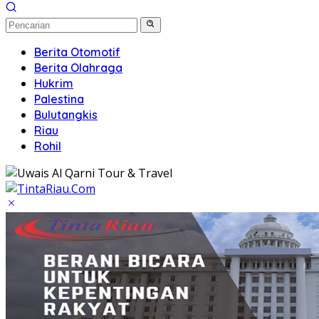
Berita Otomotif
Berita Olahraga
Hukrim
Palestina
Bulutangkis
Riau
Rohil