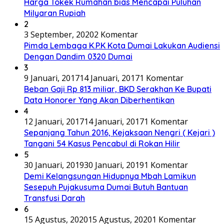
Harga Tokek Rumahan bias Mencapai Puluhan
Milyaran Rupiah
2
3 September, 2020
2 Komentar
Pimda Lembaga K.P.K Kota Dumai Lakukan Audiensi
Dengan Dandim 0320 Dumai
3
9 Januari, 2017
14 Januari, 2017
1 Komentar
Beban Gaji Rp 813 miliar, BKD Serakhan Ke Bupati
Data Honorer Yang Akan Diberhentikan
4
12 Januari, 2017
14 Januari, 2017
1 Komentar
Sepanjang Tahun 2016, Kejaksaan Nengri ( Kejari )
Tangani 54 Kasus Pencabul di Rokan Hilir
5
30 Januari, 2019
30 Januari, 2019
1 Komentar
Demi Kelangsungan Hidupnya Mbah Lamikun
Sesepuh Pujakusuma Dumai Butuh Bantuan
Transfusi Darah
6
15 Agustus, 2020
15 Agustus, 2020
1 Komentar