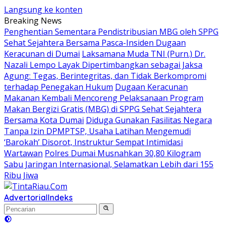
Langsung ke konten
Breaking News
Penghentian Sementara Pendistribusian MBG oleh SPPG
Sehat Sejahtera Bersama Pasca-Insiden Dugaan
Keracunan di Dumai
Laksamana Muda TNI (Purn.) Dr.
Nazali Lempo Layak Dipertimbangkan sebagai Jaksa
Agung: Tegas, Berintegritas, dan Tidak Berkompromi
terhadap Penegakan Hukum
Dugaan Keracunan
Makanan Kembali Mencoreng Pelaksanaan Program
Makan Bergizi Gratis (MBG) di SPPG Sehat Sejahtera
Bersama Kota Dumai
Diduga Gunakan Fasilitas Negara
Tanpa Izin DPMPTSP, Usaha Latihan Mengemudi
‘Barokah’ Disorot, Instruktur Sempat Intimidasi
Wartawan
Polres Dumai Musnahkan 30,80 Kilogram
Sabu Jaringan Internasional, Selamatkan Lebih dari 155
Ribu Jiwa
Advertorial
Indeks