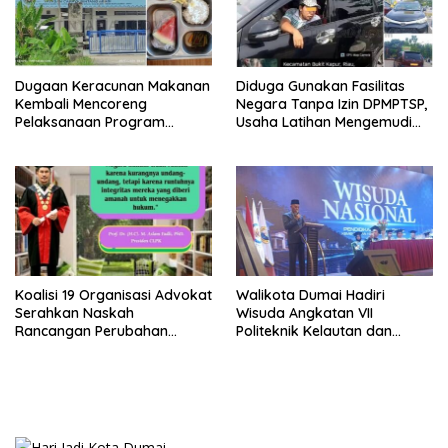
Dugaan Keracunan Makanan
Diduga Gunakan Fasilitas
Kembali Mencoreng
Negara Tanpa Izin DPMPTSP,
Pelaksanaan Program
Usaha Latihan Mengemudi
Makan Bergizi Gratis (MBG)
‘Barokah’ Disorot, Instruktur
di SPPG Sehat Sejahtera
Sempat Intimidasi Wartawan
Bersama Kota Dumai
Koalisi 19 Organisasi Advokat
Walikota Dumai Hadiri
Serahkan Naskah
Wisuda Angkatan VII
Rancangan Perubahan
Politeknik Kelautan dan
Undang-Undang Advokat
Perikanan Dumai
kepada Kementerian Hukum
RI