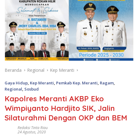
Beranda
Regional
Kep Meranti
Gaya Hidup
,
Kep Meranti
,
Pemkab Kep. Meranti
,
Ragam
,
Regional
,
Sosbud
Kapolres Meranti AKBP Eko
Wimpiyanto Hardjito SIK, Jalin
Silaturahmi Dengan OKP dan BEM
Redaksi Tinta Riau
24 Agustus, 2020