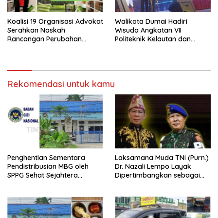
Koalisi 19 Organisasi Advokat
Walikota Dumai Hadiri
Serahkan Naskah
Wisuda Angkatan VII
Rancangan Perubahan
Politeknik Kelautan dan
Undang-Undang Advokat
Perikanan Dumai
kepada Kementerian Hukum
RI
Rekomendasi untuk kamu
Penghentian Sementara
Laksamana Muda TNI (Purn.)
Pendistribusian MBG oleh
Dr. Nazali Lempo Layak
SPPG Sehat Sejahtera
Dipertimbangkan sebagai
Bersama Pasca-Insiden
Jaksa Agung: Tegas,
Dugaan Keracunan di Dumai
Berintegritas, dan Tidak
Berkompromi terhadap
Penegakan Hukum