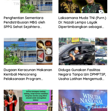
Penghentian Sementara
Laksamana Muda TNI (Purn.)
Pendistribusian MBG oleh
Dr. Nazali Lempo Layak
SPPG Sehat Sejahtera
Dipertimbangkan sebagai
Bersama Pasca-Insiden
Jaksa Agung: Tegas,
Dugaan Keracunan di Dumai
Berintegritas, dan Tidak
Berkompromi terhadap
Penegakan Hukum
Dugaan Keracunan Makanan
Diduga Gunakan Fasilitas
Kembali Mencoreng
Negara Tanpa Izin DPMPTSP,
Pelaksanaan Program
Usaha Latihan Mengemudi
Makan Bergizi Gratis (MBG)
‘Barokah’ Disorot, Instruktur
di SPPG Sehat Sejahtera
Sempat Intimidasi Wartawan
Bersama Kota Dumai