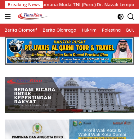
Langsung
mana Muda TNI (Purn.) Dr. Nazali Lempo Layak Dipertimbangka
Breaking News
ke
konten
Berita Otomotif
Berita Olahraga
Hukrim
Palestina
Bulut