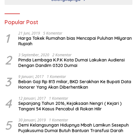
Popular Post
1
21 Juni, 2019
5 Komentar
Harga Tokek Rumahan bias Mencapai Puluhan Milyaran
Rupiah
2
3 September, 2020
2 Komentar
Pimda Lembaga K.P.K Kota Dumai Lakukan Audiensi
Dengan Dandim 0320 Dumai
3
9 Januari, 2017
1 Komentar
Beban Gaji Rp 813 miliar, BKD Serakhan Ke Bupati Data
Honorer Yang Akan Diberhentikan
4
12 Januari, 2017
1 Komentar
Sepanjang Tahun 2016, Kejaksaan Nengri ( Kejari )
Tangani 54 Kasus Pencabul di Rokan Hilir
5
30 Januari, 2019
1 Komentar
Demi Kelangsungan Hidupnya Mbah Lamikun Sesepuh
Pujakusuma Dumai Butuh Bantuan Transfusi Darah