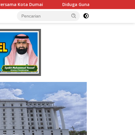
a Gunakan Fasilitas Negara Tanpa Izin DPMPTSP, Usaha Latihan