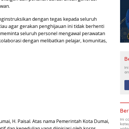
awan.
nginstruksikan dengan tegas kepada seluruh
Riau agar gerakan penghijauan ini tidak berhenti
Ia meminta seluruh personel mengawal perawatan
laborasi dengan melibatkan pelajar, komunitas,
B
In
an
Ber
Ini 
Dumai, H. Paisal. Atas nama Pemerintah Kota Dumai,
kate
tif dan kepedulian yang diinisiasi oleh korps
widg