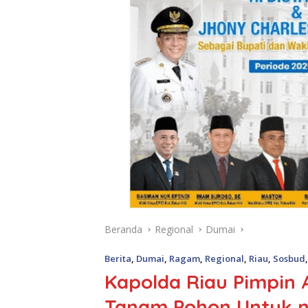
Beranda
Regional
Dumai
Berita
,
Dumai
,
Ragam
,
Regional
,
Riau
,
Sosbud
Kapolda Riau Pimpin A
Tanam Pohon Untuk nI