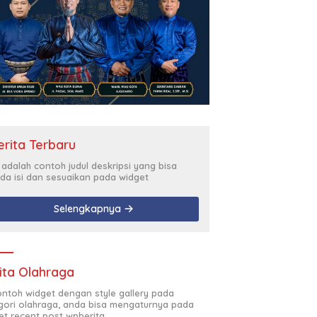
erita Terbaru
i adalah contoh judul deskripsi yang bisa
da isi dan sesuaikan pada widget
Selengkapnya
ita Olahraga
contoh widget dengan style gallery pada
gori olahraga, anda bisa mengaturnya pada
et recent post wpberita.