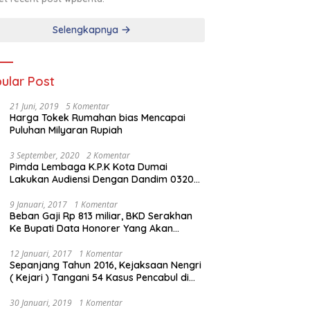
Selengkapnya
ular Post
21 Juni, 2019
5 Komentar
Harga Tokek Rumahan bias Mencapai
Puluhan Milyaran Rupiah
3 September, 2020
2 Komentar
Pimda Lembaga K.P.K Kota Dumai
Lakukan Audiensi Dengan Dandim 0320
Dumai
9 Januari, 2017
1 Komentar
Beban Gaji Rp 813 miliar, BKD Serakhan
Ke Bupati Data Honorer Yang Akan
Diberhentikan
12 Januari, 2017
1 Komentar
Sepanjang Tahun 2016, Kejaksaan Nengri
( Kejari ) Tangani 54 Kasus Pencabul di
Rokan Hilir
30 Januari, 2019
1 Komentar