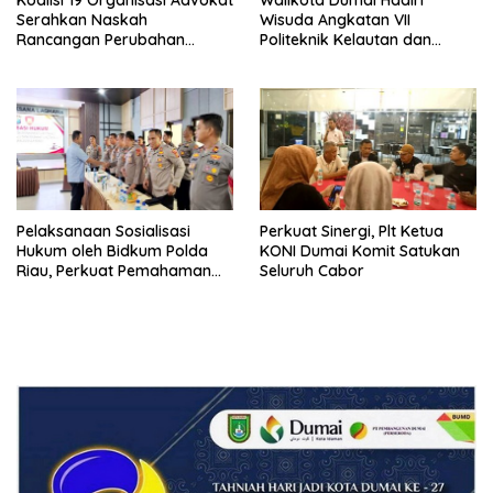
Serahkan Naskah
Wisuda Angkatan VII
Rancangan Perubahan
Politeknik Kelautan dan
Undang-Undang Advokat
Perikanan Dumai
kepada Kementerian Hukum
RI
Pelaksanaan Sosialisasi
Perkuat Sinergi, Plt Ketua
Hukum oleh Bidkum Polda
KONI Dumai Komit Satukan
Riau, Perkuat Pemahaman
Seluruh Cabor
Personel Polres Dumai
terhadap KUHP, KUHAP, dan
Perubahan UU Kepolisian