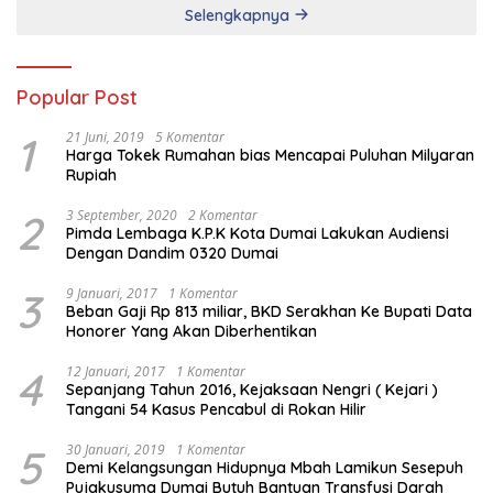
Selengkapnya
Popular Post
1
21 Juni, 2019
5 Komentar
Harga Tokek Rumahan bias Mencapai Puluhan Milyaran
Rupiah
2
3 September, 2020
2 Komentar
Pimda Lembaga K.P.K Kota Dumai Lakukan Audiensi
Dengan Dandim 0320 Dumai
3
9 Januari, 2017
1 Komentar
Beban Gaji Rp 813 miliar, BKD Serakhan Ke Bupati Data
Honorer Yang Akan Diberhentikan
4
12 Januari, 2017
1 Komentar
Sepanjang Tahun 2016, Kejaksaan Nengri ( Kejari )
Tangani 54 Kasus Pencabul di Rokan Hilir
5
30 Januari, 2019
1 Komentar
Demi Kelangsungan Hidupnya Mbah Lamikun Sesepuh
Pujakusuma Dumai Butuh Bantuan Transfusi Darah