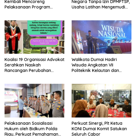
Kembali Mencoreng
Negara Tanpa Izin DPMPTSP,
Pelaksanaan Program
Usaha Latihan Mengemudi
Makan Bergizi Gratis (MBG)
‘Barokah’ Disorot, Instruktur
di SPPG Sehat Sejahtera
Sempat Intimidasi Wartawan
Bersama Kota Dumai
Koalisi 19 Organisasi Advokat
Walikota Dumai Hadiri
Serahkan Naskah
Wisuda Angkatan VII
Rancangan Perubahan
Politeknik Kelautan dan
Undang-Undang Advokat
Perikanan Dumai
kepada Kementerian Hukum
RI
Pelaksanaan Sosialisasi
Perkuat Sinergi, Plt Ketua
Hukum oleh Bidkum Polda
KONI Dumai Komit Satukan
Riau, Perkuat Pemahaman
Seluruh Cabor