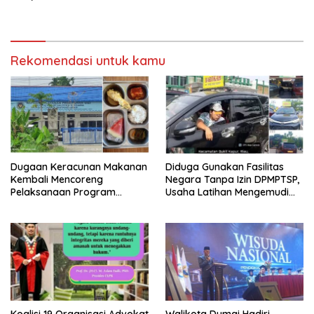
Personel Polres Dumai
terhadap KUHP, KUHAP, dan
Perubahan UU Kepolisian
Rekomendasi untuk kamu
Dugaan Keracunan Makanan
Diduga Gunakan Fasilitas
Kembali Mencoreng
Negara Tanpa Izin DPMPTSP,
Pelaksanaan Program
Usaha Latihan Mengemudi
Makan Bergizi Gratis (MBG)
‘Barokah’ Disorot, Instruktur
di SPPG Sehat Sejahtera
Sempat Intimidasi Wartawan
Bersama Kota Dumai
Koalisi 19 Organisasi Advokat
Walikota Dumai Hadiri