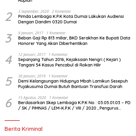
Rupiah
2
3 September, 2020
2 Komentar
Pimda Lembaga K.P.K Kota Dumai Lakukan Audiensi
Dengan Dandim 0320 Dumai
3
9 Januari, 2017
1 Komentar
Beban Gaji Rp 813 miliar, BKD Serakhan Ke Bupati Data
Honorer Yang Akan Diberhentikan
4
12 Januari, 2017
1 Komentar
Sepanjang Tahun 2016, Kejaksaan Nengri ( Kejari )
Tangani 54 Kasus Pencabul di Rokan Hilir
5
30 Januari, 2019
1 Komentar
Demi Kelangsungan Hidupnya Mbah Lamikun Sesepuh
Pujakusuma Dumai Butuh Bantuan Transfusi Darah
6
15 Agustus, 2020
1 Komentar
Berdasarkan Skep Lembaga K.P.K No : 03.05.01.03 – PD
/ SK / PIMNAS / LEM-K.P.K / VIII / 2020 , Pengurus
Pimda Lembaga K.P.K Dumai Terbentuk
Berita Kriminal