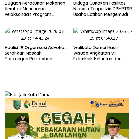
Dugaan Keracunan Makanan
Diduga Gunakan Fasilitas
Kembali Mencoreng
Negara Tanpa Izin DPMPTSP,
Pelaksanaan Program
Usaha Latihan Mengemudi
Makan Bergizi Gratis (MBG)
‘Barokah’ Disorot, Instruktur
di SPPG Sehat Sejahtera
Sempat Intimidasi Wartawan
Bersama Kota Dumai
Koalisi 19 Organisasi Advokat
Walikota Dumai Hadiri
Serahkan Naskah
Wisuda Angkatan VII
Rancangan Perubahan
Politeknik Kelautan dan
Undang-Undang Advokat
Perikanan Dumai
kepada Kementerian Hukum
RI