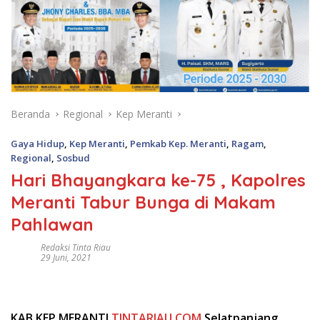
Beranda
Regional
Kep Meranti
Gaya Hidup
,
Kep Meranti
,
Pemkab Kep. Meranti
,
Ragam
,
Regional
,
Sosbud
Hari Bhayangkara ke-75 , Kapolres
Meranti Tabur Bunga di Makam
Pahlawan
Redaksi Tinta Riau
29 Juni, 2021
KAB.KEP.MERANTI
TINTARIAU.COM
Selatpanjang ,