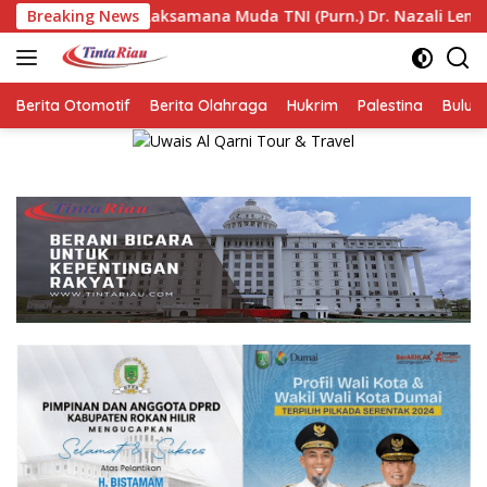
Langsung
Breaking News
Laksamana Muda TNI (Purn.) Dr. Nazali Lempo Layak Dipe
ke
konten
Berita Otomotif
Berita Olahraga
Hukrim
Palestina
Bulut