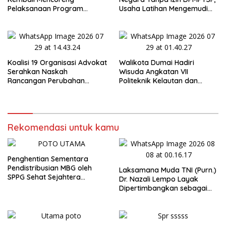
Pelaksanaan Program
Usaha Latihan Mengemudi
Makan Bergizi Gratis (MBG)
‘Barokah’ Disorot, Instruktur
di SPPG Sehat Sejahtera
Sempat Intimidasi Wartawan
Bersama Kota Dumai
Koalisi 19 Organisasi Advokat
Walikota Dumai Hadiri
Serahkan Naskah
Wisuda Angkatan VII
Rancangan Perubahan
Politeknik Kelautan dan
Undang-Undang Advokat
Perikanan Dumai
kepada Kementerian Hukum
RI
Rekomendasi untuk kamu
Penghentian Sementara
Pendistribusian MBG oleh
Laksamana Muda TNI (Purn.)
SPPG Sehat Sejahtera
Dr. Nazali Lempo Layak
Bersama Pasca-Insiden
Dipertimbangkan sebagai
Dugaan Keracunan di Dumai
Jaksa Agung: Tegas,
Berintegritas, dan Tidak
Berkompromi terhadap
Penegakan Hukum