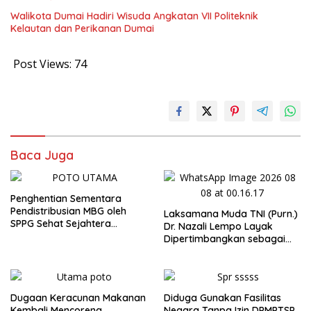
Walikota Dumai Hadiri Wisuda Angkatan VII Politeknik
Kelautan dan Perikanan Dumai
Post Views:
74
Baca Juga
Penghentian Sementara
Pendistribusian MBG oleh
Laksamana Muda TNI (Purn.)
SPPG Sehat Sejahtera
Dr. Nazali Lempo Layak
Bersama Pasca-Insiden
Dipertimbangkan sebagai
Dugaan Keracunan di Dumai
Jaksa Agung: Tegas,
Berintegritas, dan Tidak
Berkompromi terhadap
Penegakan Hukum
Dugaan Keracunan Makanan
Diduga Gunakan Fasilitas
Kembali Mencoreng
Negara Tanpa Izin DPMPTSP,