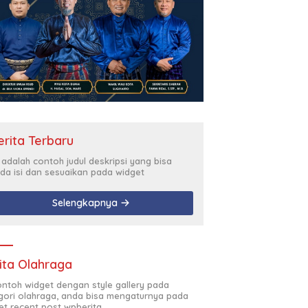
erita Terbaru
i adalah contoh judul deskripsi yang bisa
da isi dan sesuaikan pada widget
Selengkapnya
ita Olahraga
contoh widget dengan style gallery pada
gori olahraga, anda bisa mengaturnya pada
et recent post wpberita.