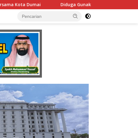
Diduga Gunakan Fasilitas Negara Tanpa Izin DPMPTSP, Usaha La