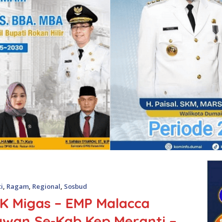
i
,
Ragam
,
Regional
,
Sosbud
KK Migas – EMP Malacca
awan Se-Kab.Kep.Meranti –