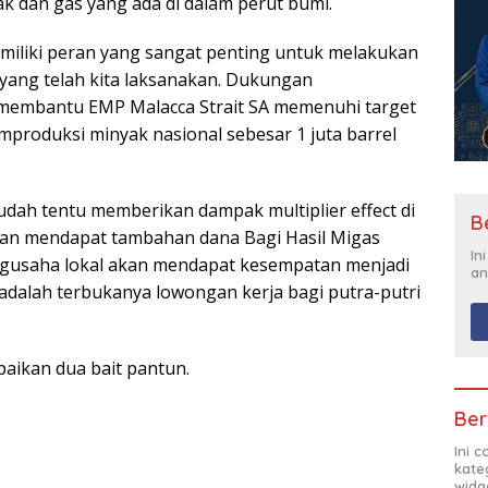
 dan gas yang ada di dalam perut bumi.
iliki peran yang sangat penting untuk melakukan
 yang telah kita laksanakan. Dukungan
 membantu EMP Malacca Strait SA memenuhi target
roduksi minyak nasional sebesar 1 juta barrel
sudah tentu memberikan dampak multiplier effect di
B
kan mendapat tambahan dana Bagi Hasil Migas
In
gusaha lokal akan mendapat kesempatan menjadi
an
i adalah terbukanya lowongan kerja bagi putra-putri
aikan dua bait pantun.
Ber
Ini 
kate
widg