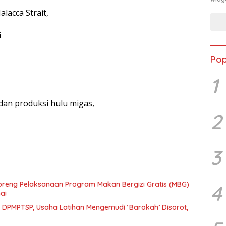
lacca Strait,
i
Pop
1
 dan produksi hulu migas,
2
3
eng Pelaksanaan Program Makan Bergizi Gratis (MBG)
4
ai
n DPMPTSP, Usaha Latihan Mengemudi ‘Barokah’ Disorot,