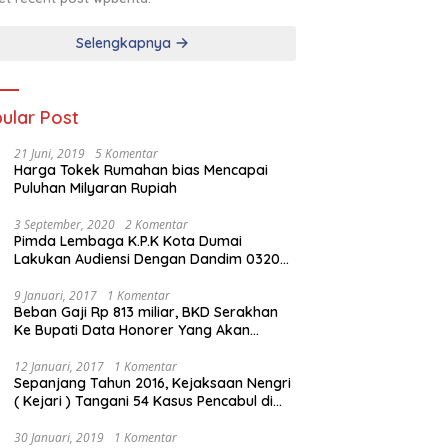
Selengkapnya
ular Post
21 Juni, 2019
5 Komentar
Harga Tokek Rumahan bias Mencapai
Puluhan Milyaran Rupiah
3 September, 2020
2 Komentar
Pimda Lembaga K.P.K Kota Dumai
Lakukan Audiensi Dengan Dandim 0320
Dumai
9 Januari, 2017
1 Komentar
Beban Gaji Rp 813 miliar, BKD Serakhan
Ke Bupati Data Honorer Yang Akan
Diberhentikan
12 Januari, 2017
1 Komentar
Sepanjang Tahun 2016, Kejaksaan Nengri
( Kejari ) Tangani 54 Kasus Pencabul di
Rokan Hilir
30 Januari, 2019
1 Komentar