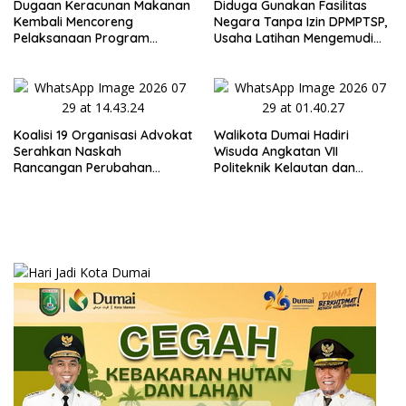
Dugaan Keracunan Makanan
Diduga Gunakan Fasilitas
Kembali Mencoreng
Negara Tanpa Izin DPMPTSP,
Pelaksanaan Program
Usaha Latihan Mengemudi
Makan Bergizi Gratis (MBG)
‘Barokah’ Disorot, Instruktur
di SPPG Sehat Sejahtera
Sempat Intimidasi Wartawan
Bersama Kota Dumai
Koalisi 19 Organisasi Advokat
Walikota Dumai Hadiri
Serahkan Naskah
Wisuda Angkatan VII
Rancangan Perubahan
Politeknik Kelautan dan
Undang-Undang Advokat
Perikanan Dumai
kepada Kementerian Hukum
RI