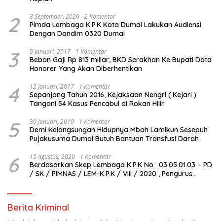
2
3 September, 2020
2 Komentar
Pimda Lembaga K.P.K Kota Dumai Lakukan Audiensi
Dengan Dandim 0320 Dumai
3
9 Januari, 2017
1 Komentar
Beban Gaji Rp 813 miliar, BKD Serakhan Ke Bupati Data
Honorer Yang Akan Diberhentikan
4
12 Januari, 2017
1 Komentar
Sepanjang Tahun 2016, Kejaksaan Nengri ( Kejari )
Tangani 54 Kasus Pencabul di Rokan Hilir
5
30 Januari, 2019
1 Komentar
Demi Kelangsungan Hidupnya Mbah Lamikun Sesepuh
Pujakusuma Dumai Butuh Bantuan Transfusi Darah
6
15 Agustus, 2020
1 Komentar
Berdasarkan Skep Lembaga K.P.K No : 03.05.01.03 – PD
/ SK / PIMNAS / LEM-K.P.K / VIII / 2020 , Pengurus
Pimda Lembaga K.P.K Dumai Terbentuk
Berita Kriminal