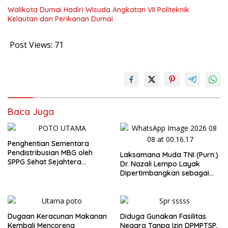
Walikota Dumai Hadiri Wisuda Angkatan VII Politeknik
Kelautan dan Perikanan Dumai
Post Views:
71
Baca Juga
Penghentian Sementara
Pendistribusian MBG oleh
Laksamana Muda TNI (Purn.)
SPPG Sehat Sejahtera
Dr. Nazali Lempo Layak
Bersama Pasca-Insiden
Dipertimbangkan sebagai
Dugaan Keracunan di Dumai
Jaksa Agung: Tegas,
Berintegritas, dan Tidak
Berkompromi terhadap
Penegakan Hukum
Dugaan Keracunan Makanan
Diduga Gunakan Fasilitas
Kembali Mencoreng
Negara Tanpa Izin DPMPTSP,