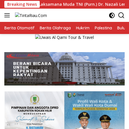
Langsung
Breaking News
Laksamana Muda TNI (Purn.) Dr. Nazali Lempo Layak Dipe
ke
konten
Berita Otomotif
Berita Olahraga
Hukrim
Palestina
Bulut