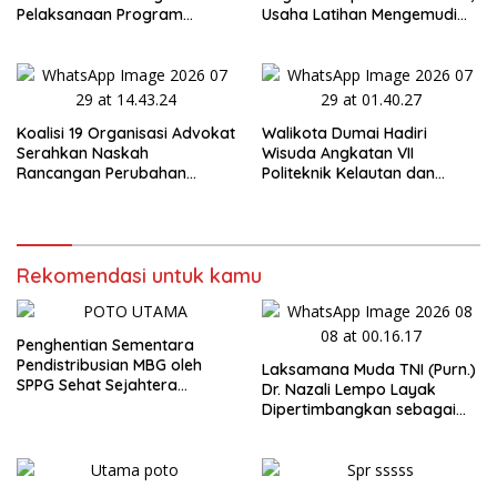
Pelaksanaan Program
Usaha Latihan Mengemudi
Makan Bergizi Gratis (MBG)
‘Barokah’ Disorot, Instruktur
di SPPG Sehat Sejahtera
Sempat Intimidasi Wartawan
Bersama Kota Dumai
Koalisi 19 Organisasi Advokat
Walikota Dumai Hadiri
Serahkan Naskah
Wisuda Angkatan VII
Rancangan Perubahan
Politeknik Kelautan dan
Undang-Undang Advokat
Perikanan Dumai
kepada Kementerian Hukum
RI
Rekomendasi untuk kamu
Penghentian Sementara
Pendistribusian MBG oleh
Laksamana Muda TNI (Purn.)
SPPG Sehat Sejahtera
Dr. Nazali Lempo Layak
Bersama Pasca-Insiden
Dipertimbangkan sebagai
Dugaan Keracunan di Dumai
Jaksa Agung: Tegas,
Berintegritas, dan Tidak
Berkompromi terhadap
Penegakan Hukum