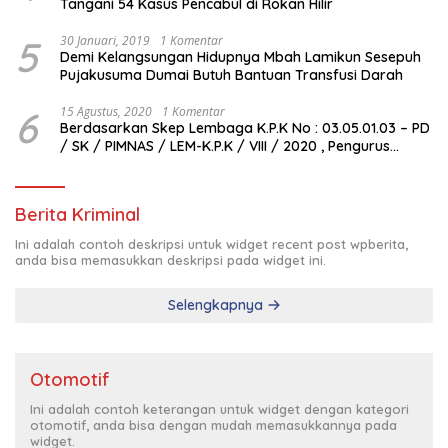
Tangani 54 Kasus Pencabul di Rokan Hilir
5
30 Januari, 2019
1 Komentar
Demi Kelangsungan Hidupnya Mbah Lamikun Sesepuh
Pujakusuma Dumai Butuh Bantuan Transfusi Darah
6
15 Agustus, 2020
1 Komentar
Berdasarkan Skep Lembaga K.P.K No : 03.05.01.03 – PD
/ SK / PIMNAS / LEM-K.P.K / VIII / 2020 , Pengurus
Pimda Lembaga K.P.K Dumai Terbentuk
Berita Kriminal
Ini adalah contoh deskripsi untuk widget recent post wpberita,
anda bisa memasukkan deskripsi pada widget ini.
Selengkapnya
Otomotif
Ini adalah contoh keterangan untuk widget dengan kategori
otomotif, anda bisa dengan mudah memasukkannya pada
widget.