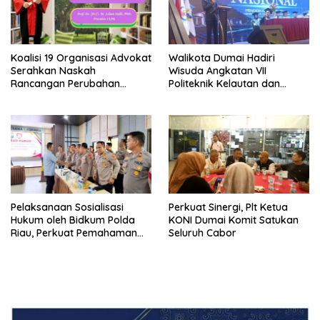
Koalisi 19 Organisasi Advokat
Walikota Dumai Hadiri
Serahkan Naskah
Wisuda Angkatan VII
Rancangan Perubahan
Politeknik Kelautan dan
Undang-Undang Advokat
Perikanan Dumai
kepada Kementerian Hukum
RI
Pelaksanaan Sosialisasi
Perkuat Sinergi, Plt Ketua
Hukum oleh Bidkum Polda
KONI Dumai Komit Satukan
Riau, Perkuat Pemahaman
Seluruh Cabor
Personel Polres Dumai
terhadap KUHP, KUHAP, dan
Perubahan UU Kepolisian