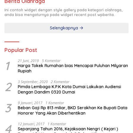
Berita Olahraga
Ini contoh widget dengan style gallery pada kategori olahraga,
anda bisa mengaturnya pada widget recent post wpberita.
Selengkapnya
Popular Post
1
21 Juni, 2019
5 Komentar
Harga Tokek Rumahan bias Mencapai Puluhan Milyaran
Rupiah
2
3 September, 2020
2 Komentar
Pimda Lembaga K.P.K Kota Dumai Lakukan Audiensi
Dengan Dandim 0320 Dumai
3
9 Januari, 2017
1 Komentar
Beban Gaji Rp 813 miliar, BKD Serakhan Ke Bupati Data
Honorer Yang Akan Diberhentikan
4
12 Januari, 2017
1 Komentar
Sepanjang Tahun 2016, Kejaksaan Nengri ( Kejari )