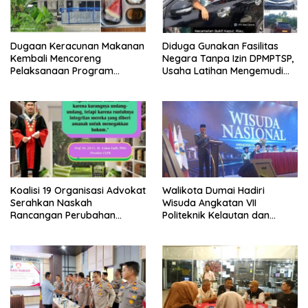
Dugaan Keracunan Makanan
Diduga Gunakan Fasilitas
Kembali Mencoreng
Negara Tanpa Izin DPMPTSP,
Pelaksanaan Program
Usaha Latihan Mengemudi
Makan Bergizi Gratis (MBG)
‘Barokah’ Disorot, Instruktur
di SPPG Sehat Sejahtera
Sempat Intimidasi Wartawan
Bersama Kota Dumai
Koalisi 19 Organisasi Advokat
Walikota Dumai Hadiri
Serahkan Naskah
Wisuda Angkatan VII
Rancangan Perubahan
Politeknik Kelautan dan
Undang-Undang Advokat
Perikanan Dumai
kepada Kementerian Hukum
RI