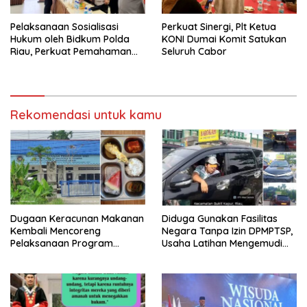
Pelaksanaan Sosialisasi
Perkuat Sinergi, Plt Ketua
Hukum oleh Bidkum Polda
KONI Dumai Komit Satukan
Riau, Perkuat Pemahaman
Seluruh Cabor
Personel Polres Dumai
terhadap KUHP, KUHAP, dan
Perubahan UU Kepolisian
Rekomendasi untuk kamu
Dugaan Keracunan Makanan
Diduga Gunakan Fasilitas
Kembali Mencoreng
Negara Tanpa Izin DPMPTSP,
Pelaksanaan Program
Usaha Latihan Mengemudi
Makan Bergizi Gratis (MBG)
‘Barokah’ Disorot, Instruktur
di SPPG Sehat Sejahtera
Sempat Intimidasi Wartawan
Bersama Kota Dumai