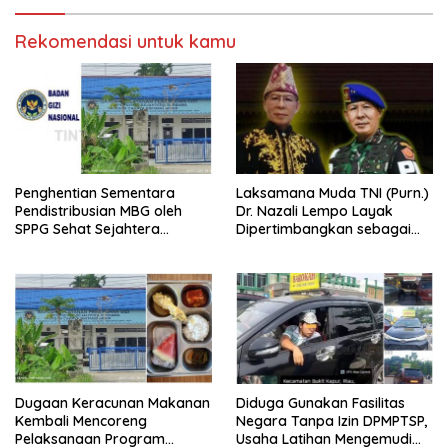
RI
Rekomendasi untuk kamu
Penghentian Sementara
Laksamana Muda TNI (Purn.)
Pendistribusian MBG oleh
Dr. Nazali Lempo Layak
SPPG Sehat Sejahtera
Dipertimbangkan sebagai
Bersama Pasca-Insiden
Jaksa Agung: Tegas,
Dugaan Keracunan di Dumai
Berintegritas, dan Tidak
Berkompromi terhadap
Penegakan Hukum
Dugaan Keracunan Makanan
Diduga Gunakan Fasilitas
Kembali Mencoreng
Negara Tanpa Izin DPMPTSP,
Pelaksanaan Program
Usaha Latihan Mengemudi