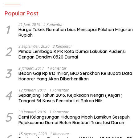
Popular Post
1
21 Juni, 2019
5 Komentar
Harga Tokek Rumahan bias Mencapai Puluhan Milyaran
Rupiah
2
3 September, 2020
2 Komentar
Pimda Lembaga K.P.K Kota Dumai Lakukan Audiensi
Dengan Dandim 0320 Dumai
3
9 Januari, 2017
1 Komentar
Beban Gaji Rp 813 miliar, BKD Serakhan Ke Bupati Data
Honorer Yang Akan Diberhentikan
4
12 Januari, 2017
1 Komentar
Sepanjang Tahun 2016, Kejaksaan Nengri ( Kejari )
Tangani 54 Kasus Pencabul di Rokan Hilir
5
30 Januari, 2019
1 Komentar
Demi Kelangsungan Hidupnya Mbah Lamikun Sesepuh
Pujakusuma Dumai Butuh Bantuan Transfusi Darah
15 Agustus, 2020
1 Komentar