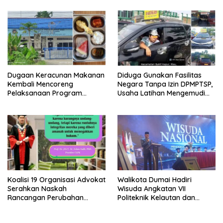
Dugaan Keracunan di Dumai
Berintegritas, dan Tidak
Berkompromi terhadap
Penegakan Hukum
Dugaan Keracunan Makanan
Diduga Gunakan Fasilitas
Kembali Mencoreng
Negara Tanpa Izin DPMPTSP,
Pelaksanaan Program
Usaha Latihan Mengemudi
Makan Bergizi Gratis (MBG)
‘Barokah’ Disorot, Instruktur
di SPPG Sehat Sejahtera
Sempat Intimidasi Wartawan
Bersama Kota Dumai
Koalisi 19 Organisasi Advokat
Walikota Dumai Hadiri
Serahkan Naskah
Wisuda Angkatan VII
Rancangan Perubahan
Politeknik Kelautan dan
Undang-Undang Advokat
Perikanan Dumai
kepada Kementerian Hukum