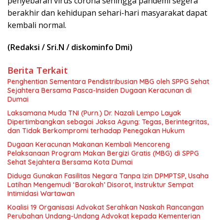
penyebaran virus corona sehingga pandemi segera
berakhir dan kehidupan sehari-hari masyarakat dapat
kembali normal.
(Redaksi / Sri.N / diskominfo Dmi)
Berita Terkait
Penghentian Sementara Pendistribusian MBG oleh SPPG Sehat
Sejahtera Bersama Pasca-Insiden Dugaan Keracunan di
Dumai
Laksamana Muda TNI (Purn.) Dr. Nazali Lempo Layak
Dipertimbangkan sebagai Jaksa Agung: Tegas, Berintegritas,
dan Tidak Berkompromi terhadap Penegakan Hukum
Dugaan Keracunan Makanan Kembali Mencoreng
Pelaksanaan Program Makan Bergizi Gratis (MBG) di SPPG
Sehat Sejahtera Bersama Kota Dumai
Diduga Gunakan Fasilitas Negara Tanpa Izin DPMPTSP, Usaha
Latihan Mengemudi ‘Barokah’ Disorot, Instruktur Sempat
Intimidasi Wartawan
Koalisi 19 Organisasi Advokat Serahkan Naskah Rancangan
Perubahan Undang-Undang Advokat kepada Kementerian