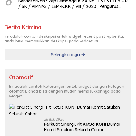
6
Berdasarkan Skep Lembaga K.P.K No : 03.05.01.03 – PD
/ SK / PIMNAS / LEM-K.P.K / VIII / 2020 , Pengurus
Pimda Lembaga K.P.K Dumai Terbentuk
Berita Kriminal
Ini adalah contoh deskripsi untuk widget recent post wpberita,
anda bisa memasukkan deskripsi pada widget ini.
Selengkapnya
Otomotif
Ini adalah contoh keterangan untuk widget dengan kategori
otomotif, anda bisa dengan mudah memasukkannya pada
widget.
28 Juli, 2026
Perkuat Sinergi, Plt Ketua KONI Dumai
Komit Satukan Seluruh Cabor