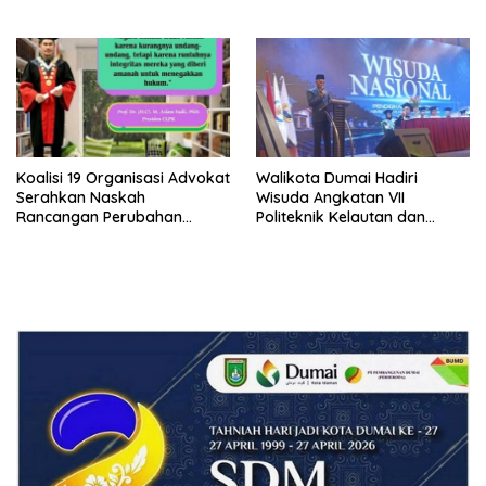
Makan Bergizi Gratis (MBG)
‘Barokah’ Disorot, Instruktur
di SPPG Sehat Sejahtera
Sempat Intimidasi Wartawan
Bersama Kota Dumai
Koalisi 19 Organisasi Advokat
Walikota Dumai Hadiri
Serahkan Naskah
Wisuda Angkatan VII
Rancangan Perubahan
Politeknik Kelautan dan
Undang-Undang Advokat
Perikanan Dumai
kepada Kementerian Hukum
RI