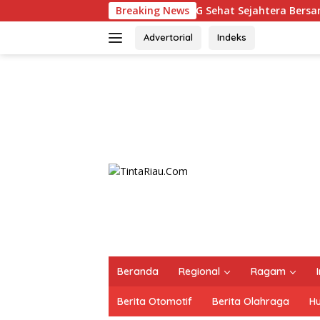
Langsung
oleh SPPG Sehat Sejahtera Bersama Pasca-Insiden Dugaan Ker
Breaking News
ke
konten
Advertorial
Indeks
Beranda
Regional
Ragam
Berita Otomotif
Berita Olahraga
H