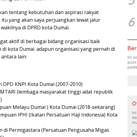
an tentang kebutuhan dan aspirasi rakyat
6
tu yang akan saya perjuangkan lewat jalur
di wakilnya di DPRD kota Dumai.
ngat aktif di berbagai bidang organisasi baik
Ber
i kota Dumai. adapun organisasi yang pernah di
antara lain:
Ini 
post
pada
 DPD KNPI Kota Dumai (2007-2010)
TARI (lembaga masyarakat tinggi adat republik
)
O
uan Melayu Dumai ) Kota Dumai (2018-sekarang)
In
puan IPHI (Ikatan Persatuan Haji Indonesia) Kota
de
mu
an di Permigastara (Persatuan Pengusaha Migas