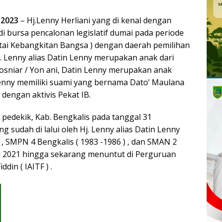
 2023
– Hj.Lenny Herliani yang di kenal dengan
i bursa pencalonan legislatif dumai pada periode
artai Kebangkitan Bangsa ) dengan daerah pemilihan
j. Lenny alias Datin Lenny merupakan anak dari
Rosniar / Yon ani, Datin Lenny merupakan anak
Lenny memiliki suami yang bernama Dato’ Maulana
 dengan aktivis Pekat IB.
sa pedekik, Kab. Bengkalis pada tanggal 31
 sudah di lalui oleh Hj. Lenny alias Datin Lenny
) , SMPN 4 Bengkalis ( 1983 -1986 ) , dan SMAN 2
hun 2021 hingga sekarang menuntut di Perguruan
din ( IAITF ) .