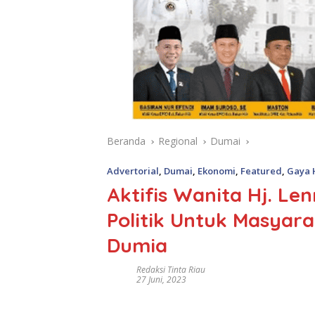
Beranda
Regional
Dumai
Advertorial
,
Dumai
,
Ekonomi
,
Featured
,
Gaya 
Aktifis Wanita Hj. Len
Politik Untuk Masya
Dumia
Redaksi Tinta Riau
27 Juni, 2023