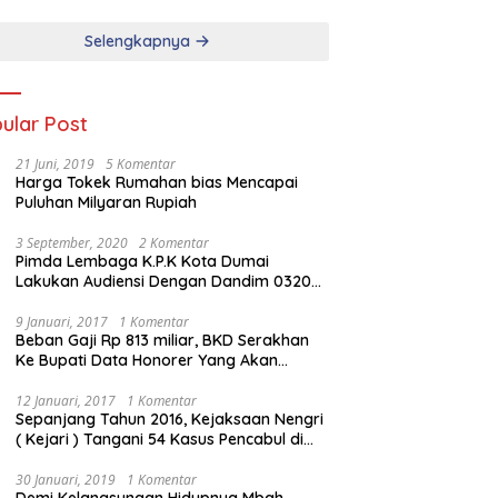
Selengkapnya
ular Post
21 Juni, 2019
5 Komentar
Harga Tokek Rumahan bias Mencapai
Puluhan Milyaran Rupiah
3 September, 2020
2 Komentar
Pimda Lembaga K.P.K Kota Dumai
Lakukan Audiensi Dengan Dandim 0320
Dumai
9 Januari, 2017
1 Komentar
Beban Gaji Rp 813 miliar, BKD Serakhan
Ke Bupati Data Honorer Yang Akan
Diberhentikan
12 Januari, 2017
1 Komentar
Sepanjang Tahun 2016, Kejaksaan Nengri
( Kejari ) Tangani 54 Kasus Pencabul di
Rokan Hilir
30 Januari, 2019
1 Komentar
Demi Kelangsungan Hidupnya Mbah