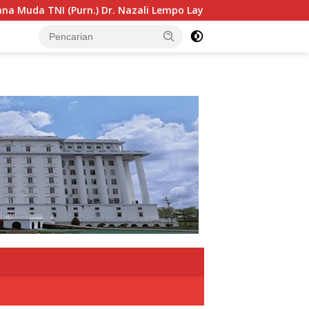
li Lempo Layak Dipertimbangkan sebagai Jaksa Agung: Tegas, 