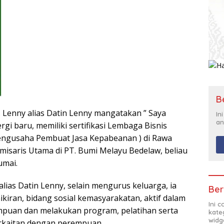
B
. Lenny alias Datin Lenny mangatakan ” Saya
In
an
rgi baru, memiliki sertifikasi Lembaga Bisnis
Pengusaha Pembuat Jasa Kepabeanan ) di Rawa
isaris Utama di PT. Bumi Melayu Bedelaw, beliau
umai.
alias Datin Lenny, selain mengurus keluarga, ia
Ber
iran, bidang sosial kemasyarakatan, aktif dalam
Ini 
empuan dan melakukan program, pelatihan serta
kate
widg
rkaitan dengan perempuan.