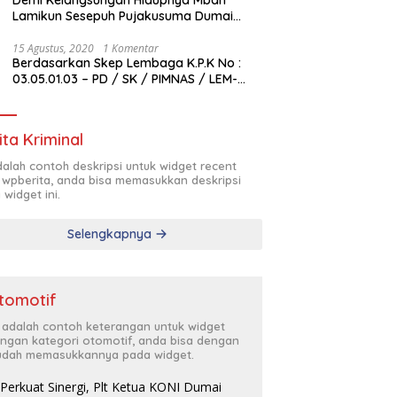
Lamikun Sesepuh Pujakusuma Dumai
Butuh Bantuan Transfusi Darah
15 Agustus, 2020
1 Komentar
Berdasarkan Skep Lembaga K.P.K No :
03.05.01.03 – PD / SK / PIMNAS / LEM-
K.P.K / VIII / 2020 , Pengurus Pimda
Lembaga K.P.K Dumai Terbentuk
ita Kriminal
adalah contoh deskripsi untuk widget recent
 wpberita, anda bisa memasukkan deskripsi
 widget ini.
Selengkapnya
tomotif
i adalah contoh keterangan untuk widget
ngan kategori otomotif, anda bisa dengan
dah memasukkannya pada widget.