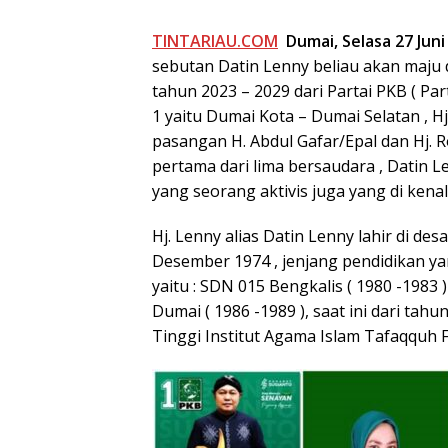
TINTARIAU.COM
Dumai, Selasa 27 Juni
sebutan Datin Lenny beliau akan maju d
tahun 2023 – 2029 dari Partai PKB ( P
1 yaitu Dumai Kota – Dumai Selatan , H
pasangan H. Abdul Gafar/Epal dan Hj. 
pertama dari lima bersaudara , Datin 
yang seorang aktivis juga yang di kenal
Hj. Lenny alias Datin Lenny lahir di de
Desember 1974 , jenjang pendidikan yang
yaitu : SDN 015 Bengkalis ( 1980 -1983 
Dumai ( 1986 -1989 ), saat ini dari ta
Tinggi Institut Agama Islam Tafaqquh Fid