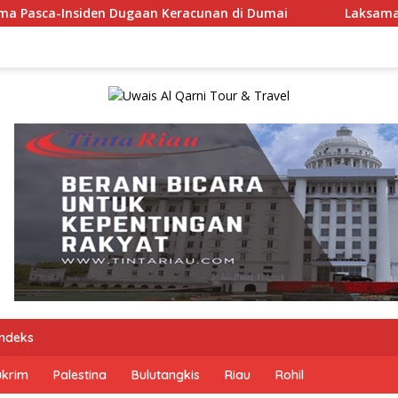
acunan di Dumai
Laksamana Muda TNI (Purn.) Dr. Naza
Indeks
ukrim
Palestina
Bulutangkis
Riau
Rohil