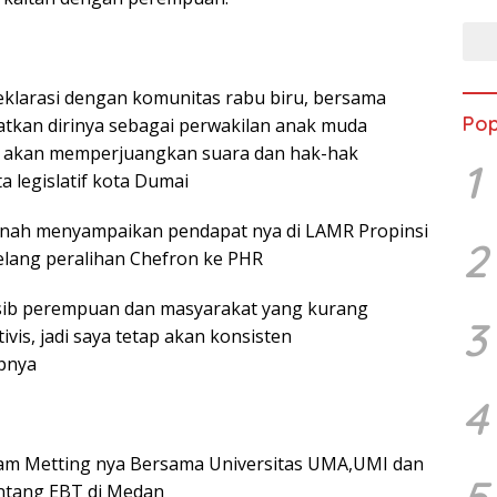
eklarasi dengan komunitas rabu biru, bersama
Pop
atkan dirinya sebagai perwakilan anak muda
ad akan memperjuangkan suara dan hak-hak
1
a legislatif kota Dumai
pernah menyampaikan pendapat nya di LAMR Propinsi
2
elang peralihan Chefron ke PHR
sib perempuan dan masyarakat yang kurang
3
vis, jadi saya tetap akan konsisten
pnya
4
dalam Metting nya Bersama Universitas UMA,UMI dan
5
ntang EBT di Medan