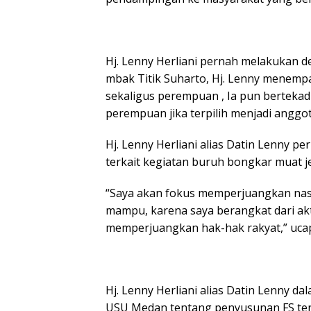
Hj. Lenny Herliani pernah melakukan d
mbak Titik Suharto, Hj. Lenny menemp
sekaligus perempuan , Ia pun bertek
perempuan jika terpilih menjadi anggot
Hj. Lenny Herliani alias Datin Lenny 
terkait kegiatan buruh bongkar muat j
“Saya akan fokus memperjuangkan na
mampu, karena saya berangkat dari akti
memperjuangkan hak-hak rakyat,” uca
Hj. Lenny Herliani alias Datin Lenny 
USU Medan tentang penyusunan FS te