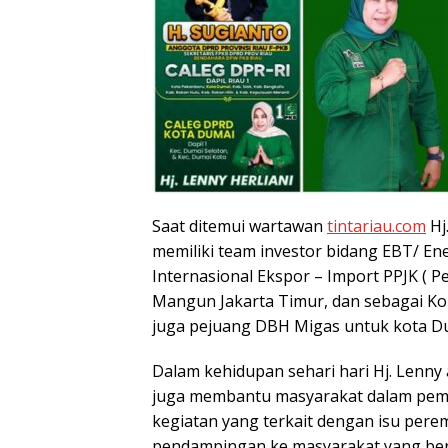
Saat ditemui wartawan
tintariau.com
Hj
memiliki team investor bidang EBT/ Ene
Internasional Ekspor – Import PPJK ( 
Mangun Jakarta Timur, dan sebagai Kom
juga pejuang DBH Migas untuk kota D
Dalam kehidupan sehari hari Hj. Lenny 
juga membantu masyarakat dalam pemik
kegiatan yang terkait dengan isu per
pendampingan ke masyarakat yang be