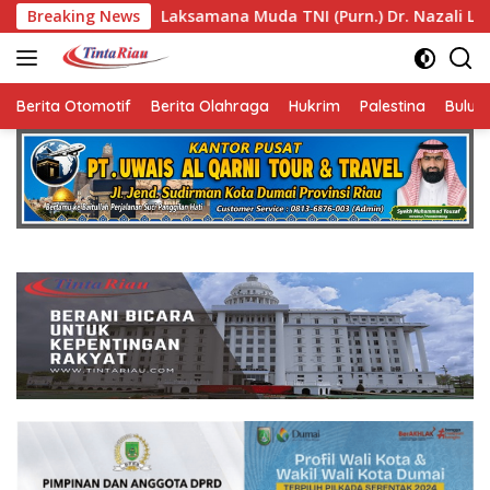
Langsung
Laksamana Muda TNI (Purn.) Dr. Nazali Lempo Layak Dipertimb
Breaking News
ke
konten
Berita Otomotif
Berita Olahraga
Hukrim
Palestina
Bulut