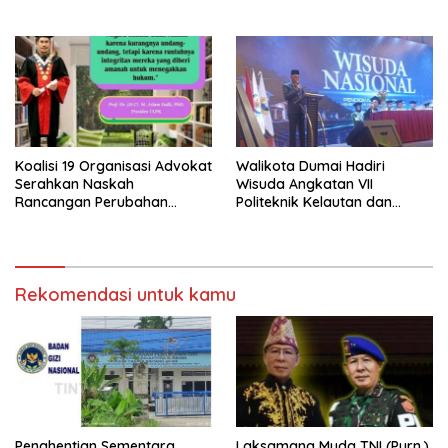
Makan Bergizi Gratis (MBG)
‘Barokah’ Disorot, Instruktur
di SPPG Sehat Sejahtera
Sempat Intimidasi Wartawan
Bersama Kota Dumai
Koalisi 19 Organisasi Advokat
Walikota Dumai Hadiri
Serahkan Naskah
Wisuda Angkatan VII
Rancangan Perubahan
Politeknik Kelautan dan
Undang-Undang Advokat
Perikanan Dumai
kepada Kementerian Hukum
RI
Rekomendasi untuk kamu
Penghentian Sementara
Laksamana Muda TNI (Purn.)