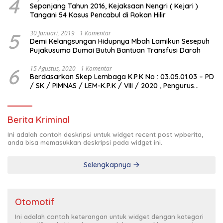
4
Sepanjang Tahun 2016, Kejaksaan Nengri ( Kejari )
Tangani 54 Kasus Pencabul di Rokan Hilir
5
30 Januari, 2019
1 Komentar
Demi Kelangsungan Hidupnya Mbah Lamikun Sesepuh
Pujakusuma Dumai Butuh Bantuan Transfusi Darah
6
15 Agustus, 2020
1 Komentar
Berdasarkan Skep Lembaga K.P.K No : 03.05.01.03 – PD
/ SK / PIMNAS / LEM-K.P.K / VIII / 2020 , Pengurus
Pimda Lembaga K.P.K Dumai Terbentuk
Berita Kriminal
Ini adalah contoh deskripsi untuk widget recent post wpberita,
anda bisa memasukkan deskripsi pada widget ini.
Selengkapnya
Otomotif
Ini adalah contoh keterangan untuk widget dengan kategori