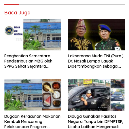
Baca Juga
Penghentian Sementara
Laksamana Muda TNI (Purn.)
Pendistribusian MBG oleh
Dr. Nazali Lempo Layak
SPPG Sehat Sejahtera
Dipertimbangkan sebagai
Bersama Pasca-Insiden
Jaksa Agung: Tegas,
Dugaan Keracunan di Dumai
Berintegritas, dan Tidak
Berkompromi terhadap
Penegakan Hukum
Dugaan Keracunan Makanan
Diduga Gunakan Fasilitas
Kembali Mencoreng
Negara Tanpa Izin DPMPTSP,
Pelaksanaan Program
Usaha Latihan Mengemudi