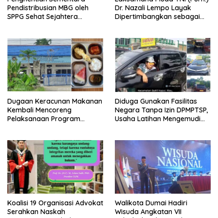
Pendistribusian MBG oleh
Dr. Nazali Lempo Layak
SPPG Sehat Sejahtera
Dipertimbangkan sebagai
Bersama Pasca-Insiden
Jaksa Agung: Tegas,
Dugaan Keracunan di Dumai
Berintegritas, dan Tidak
Berkompromi terhadap
Penegakan Hukum
Dugaan Keracunan Makanan
Diduga Gunakan Fasilitas
Kembali Mencoreng
Negara Tanpa Izin DPMPTSP,
Pelaksanaan Program
Usaha Latihan Mengemudi
Makan Bergizi Gratis (MBG)
‘Barokah’ Disorot, Instruktur
di SPPG Sehat Sejahtera
Sempat Intimidasi Wartawan
Bersama Kota Dumai
Koalisi 19 Organisasi Advokat
Walikota Dumai Hadiri
Serahkan Naskah
Wisuda Angkatan VII