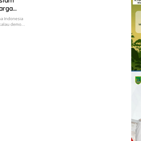
Islam
arga
ma Indonesia
n kalau demo…