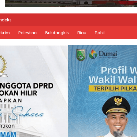
Indeks
ukrim
Palestina
Bulutangkis
Riau
Rohil