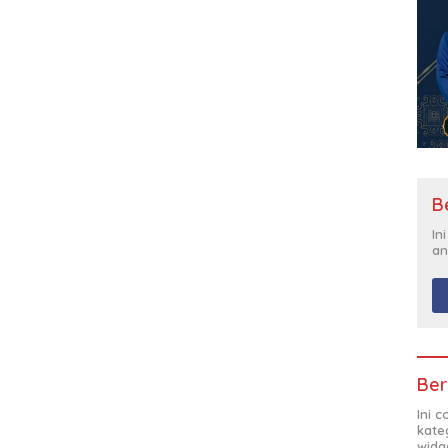
B
In
an
Ber
Ini 
kate
widg