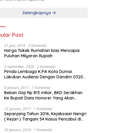
Selengkapnya
ular Post
21 Juni, 2019
5 Komentar
Harga Tokek Rumahan bias Mencapai
Puluhan Milyaran Rupiah
3 September, 2020
2 Komentar
Pimda Lembaga K.P.K Kota Dumai
Lakukan Audiensi Dengan Dandim 0320
Dumai
9 Januari, 2017
1 Komentar
Beban Gaji Rp 813 miliar, BKD Serakhan
Ke Bupati Data Honorer Yang Akan
Diberhentikan
12 Januari, 2017
1 Komentar
Sepanjang Tahun 2016, Kejaksaan Nengri
( Kejari ) Tangani 54 Kasus Pencabul di
Rokan Hilir
30 Januari, 2019
1 Komentar