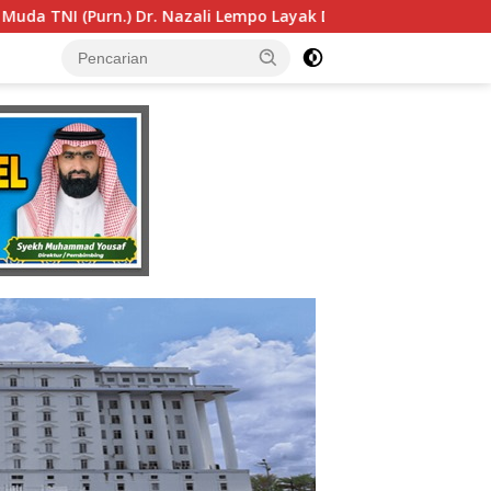
po Layak Dipertimbangkan sebagai Jaksa Agung: Tegas, Berint