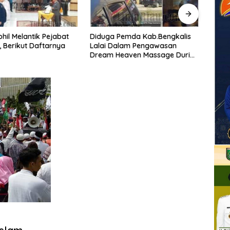
hil Melantik Pejabat
Diduga Pemda Kab.Bengkalis
Plt. 
 Berikut Daftarnya
Lalai Dalam Pengawasan
Pimp
Dream Heaven Massage Duri
Ekstr
Mandau Diduga Tempat
Feder
Kegiatan Porstitusi Terselubung