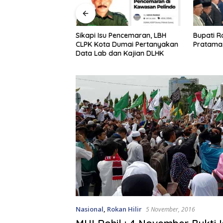
olda Irjen Herry
Sikapi Isu Pencemaran, LBH
Bupati Ro
i Daftar Pejabat
CLPK Kota Dumai Pertanyakan
Pratama,
Riau
Data Lab dan Kajian DLHK
Nasional
,
Rokan Hilir
5 November, 2016