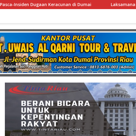
 di Dumai
Laksamana Muda TNI (Purn.) Dr. Nazali Lem