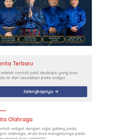
erita Terbaru
i adalah contoh judul deskripsi yang bisa
da isi dan sesuaikan pada widget
Selengkapnya
ita Olahraga
contoh widget dengan style gallery pada
gori olahraga, anda bisa mengaturnya pada
et recent post wpberita.