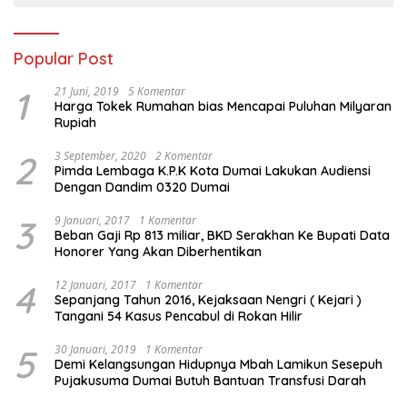
Popular Post
1
21 Juni, 2019
5 Komentar
Harga Tokek Rumahan bias Mencapai Puluhan Milyaran
Rupiah
2
3 September, 2020
2 Komentar
Pimda Lembaga K.P.K Kota Dumai Lakukan Audiensi
Dengan Dandim 0320 Dumai
3
9 Januari, 2017
1 Komentar
Beban Gaji Rp 813 miliar, BKD Serakhan Ke Bupati Data
Honorer Yang Akan Diberhentikan
4
12 Januari, 2017
1 Komentar
Sepanjang Tahun 2016, Kejaksaan Nengri ( Kejari )
Tangani 54 Kasus Pencabul di Rokan Hilir
5
30 Januari, 2019
1 Komentar
Demi Kelangsungan Hidupnya Mbah Lamikun Sesepuh
Pujakusuma Dumai Butuh Bantuan Transfusi Darah