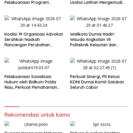
Pelaksanaan Program
Usaha Latihan Mengemudi
Makan Bergizi Gratis (MBG)
‘Barokah’ Disorot, Instruktur
di SPPG Sehat Sejahtera
Sempat Intimidasi Wartawan
Bersama Kota Dumai
Koalisi 19 Organisasi Advokat
Walikota Dumai Hadiri
Serahkan Naskah
Wisuda Angkatan VII
Rancangan Perubahan
Politeknik Kelautan dan
Undang-Undang Advokat
Perikanan Dumai
kepada Kementerian Hukum
RI
Pelaksanaan Sosialisasi
Perkuat Sinergi, Plt Ketua
Hukum oleh Bidkum Polda
KONI Dumai Komit Satukan
Riau, Perkuat Pemahaman
Seluruh Cabor
Personel Polres Dumai
terhadap KUHP, KUHAP, dan
Perubahan UU Kepolisian
Rekomendasi untuk kamu