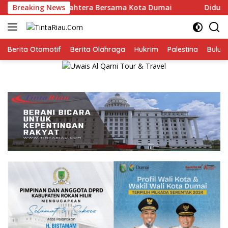
Langsung
t Sejahtera Bersama Kota Dumai
Breaking News
Diduga Gunakan Fasil
ke
konten
Berita Otomotif
Berita Olahraga
Hukrim
Palestina
Bulut