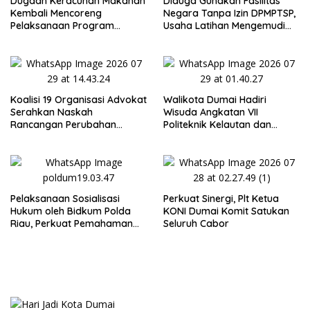
Dugaan Keracunan Makanan
Diduga Gunakan Fasilitas
Kembali Mencoreng
Negara Tanpa Izin DPMPTSP,
Pelaksanaan Program
Usaha Latihan Mengemudi
Makan Bergizi Gratis (MBG)
‘Barokah’ Disorot, Instruktur
di SPPG Sehat Sejahtera
Sempat Intimidasi Wartawan
Bersama Kota Dumai
Koalisi 19 Organisasi Advokat
Walikota Dumai Hadiri
Serahkan Naskah
Wisuda Angkatan VII
Rancangan Perubahan
Politeknik Kelautan dan
Undang-Undang Advokat
Perikanan Dumai
kepada Kementerian Hukum
RI
Pelaksanaan Sosialisasi
Perkuat Sinergi, Plt Ketua
Hukum oleh Bidkum Polda
KONI Dumai Komit Satukan
Riau, Perkuat Pemahaman
Seluruh Cabor
Personel Polres Dumai
terhadap KUHP, KUHAP, dan
Perubahan UU Kepolisian